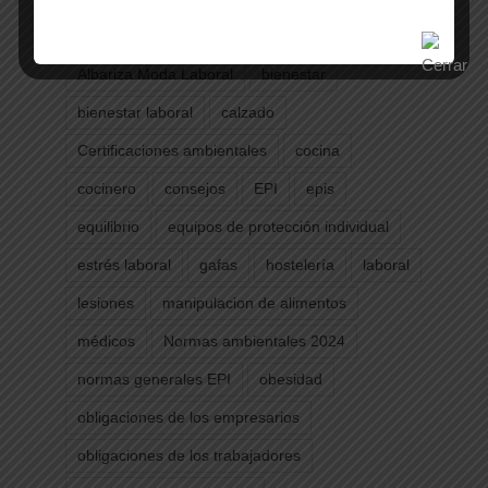
Etiquetas
Albariza Moda Laboral
bienestar
bienestar laboral
calzado
Certificaciones ambientales
cocina
cocinero
consejos
EPI
epis
equilibrio
equipos de protección individual
estrés laboral
gafas
hostelería
laboral
lesiones
manipulacion de alimentos
médicos
Normas ambientales 2024
normas generales EPI
obesidad
obligaciones de los empresarios
obligaciones de los trabajadores