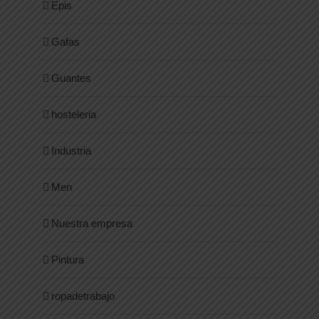
Epis
Gafas
Guantes
hosteleria
Industria
Men
Nuestra empresa
Pintura
ropadetrabajo