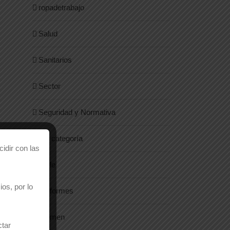
ropadetrabajo
Salud
Sanitarios
Sector
Seguridad y Normativa
Sin categoría
idir con las
Style
os, por lo
Uniformes
Women
ctar