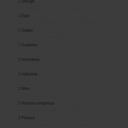
Design
Epis
Gafas
Guantes
hosteleria
Industria
Men
Nuestra empresa
Pintura