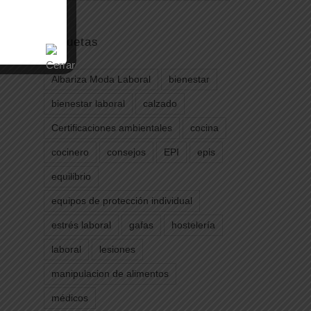
Etiquetas
Albariza Moda Laboral
bienestar
bienestar laboral
calzado
Certificaciones ambientales
cocina
cocinero
consejos
EPI
epis
equilibrio
equipos de protección individual
estrés laboral
gafas
hostelería
laboral
lesiones
manipulacion de alimentos
médicos