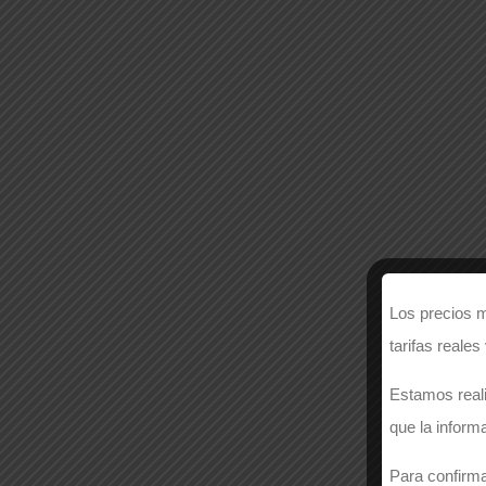
Los precios m
tarifas reales
Estamos reali
que la inform
Para confirma