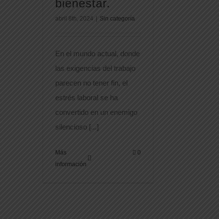
bienestar.
abril 8th, 2024
|
Sin categoría
En el mundo actual, donde
las exigencias del trabajo
parecen no tener fin, el
estrés laboral se ha
convertido en un enemigo
silencioso [...]
Más
0
información