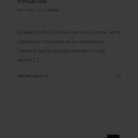
evitarlas
junio 20th, 2024
|
Salud
En Albariza Moda Laboral, nos preocupamos por la
seguridad y el bienestar de los trabajadores.
Sabemos que las lesiones laborales no solo
afectan [...]
Más información
0