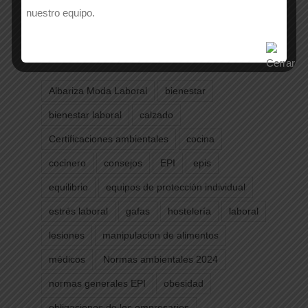
nuestro equipo.
Etiquetas
Albariza Moda Laboral
bienestar
bienestar laboral
calzado
Certificaciones ambientales
cocina
cocinero
consejos
EPI
epis
equilibrio
equipos de protección individual
estrés laboral
gafas
hostelería
laboral
lesiones
manipulacion de alimentos
médicos
Normas ambientales 2024
normas generales EPI
obesidad
obligaciones de los empresarios