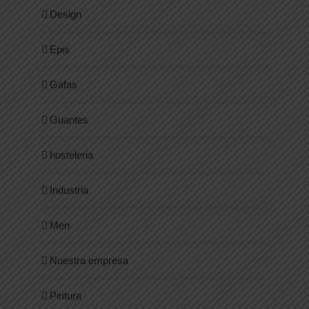
Design
Epis
Gafas
Guantes
hosteleria
Industria
Men
Nuestra empresa
Pintura