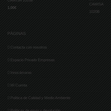
CAMISA 1020B
1,00
€
PÁGINAS
Contacta con nosotros
Espacio Privado Empresas
Innocámaras
Mi Cuenta
Política de Calidad y Medio Ambiente
Políticas de envio y devolución