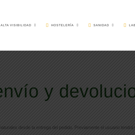
ALTA VISIBILIDAD
HOSTELERÍA
SANIDAD
LA
envío y devoluci
 naturales desde la entrega del pedido. Previamente el usuario tend