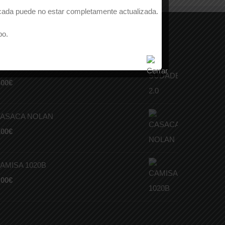
licada puede no estar completamente actualizada.
po.
RODUCTOS MEJOR VALORADOS
UDADERA 2.0
,00
€
ASACA NOLAN
,00
€
AMISA 1020B
,00
€