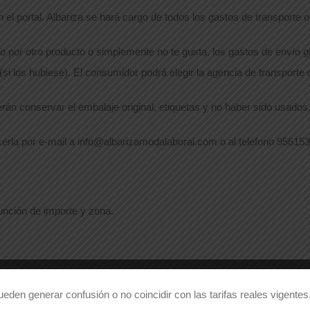
 el portal. Albariza se hará cargo de todos los gastos de transporte 
io por otro producto o simplemente no te gusta, los gastos de envío 
si los hubiese). El consumidor podrá elegir la agencia de transporte q
rán conservar el embalaje original, etiquetas y no haber sido usados
cerla por e-mail a info@albarizamodalaboral.com o al teléfono 95615
unción de importe y zona.
den generar confusión o no coincidir con las tarifas reales vigentes