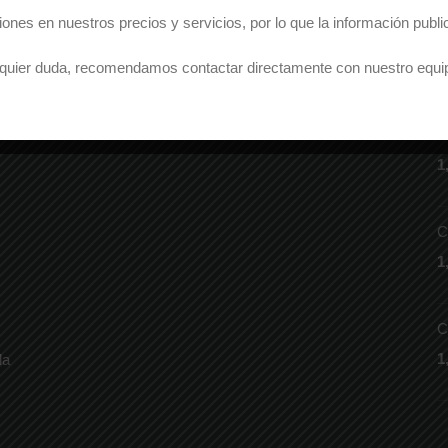
ones en nuestros precios y servicios, por lo que la información pub
ualquier duda, recomendamos contactar directamente con nuestro equi
P
¡SÍGUENOS EN REDES!
S
1
C
1
C
1
la