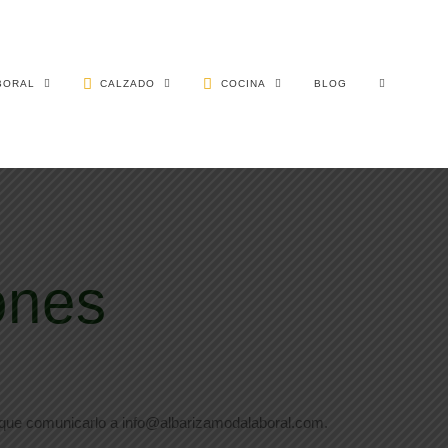
BORAL
CALZADO
COCINA
BLOG
ones
rá que comunicarlo a info@albarizamodalaboral.com.