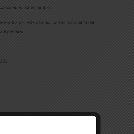
ocasionados por el cambio.
generados por este cambio, corren por cuenta del
ue prefiera.
.
3190.
.