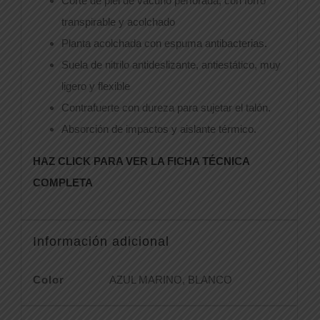
Corte de piel de vacuno perforada, con forro
transpirable y acolchado
Planta acolchada con espuma antibacterias.
Suela de nitrilo antideslizante, antiestático, muy
ligero y flexible
Contrafuerte con dureza para sujetar el talón.
Absorción de impactos y aislante térmico.
HAZ CLICK PARA VER LA FICHA TÉCNICA
COMPLETA
Información adicional
Color
AZUL MARINO, BLANCO