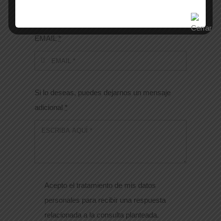
EMAIL
*
Si lo deseas, puedes dejarnos un mensaje
adicional
*
Acepto el tratamiento de mis datos
personales para recibir una respuesta
relacionada a la consulta planteada.