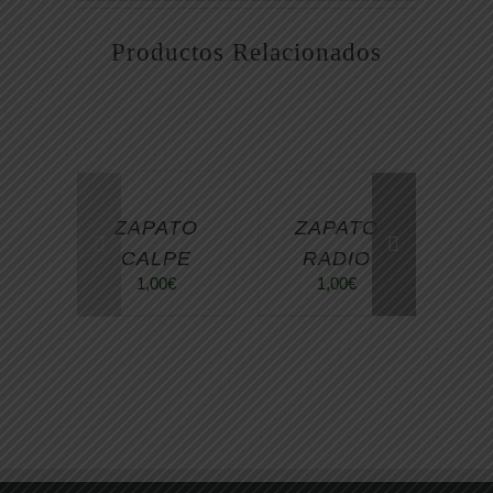
Productos Relacionados
ZAPATO
ZAPATO
CALPE
RADIO
16
1,00
€
1,00
€