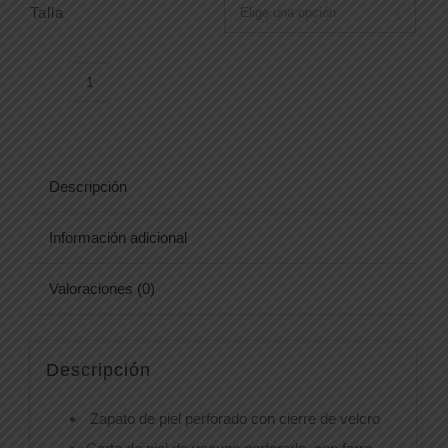
Talla

ZAPATO
2000
cantidad
Descripción
Información adicional
Valoraciones (0)
Descripción
Zapato de piel perforado con cierre de velcro