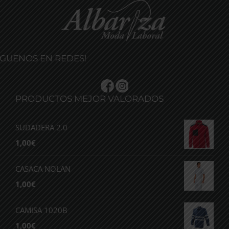
ÍGUENOS EN REDES!
PRODUCTOS MEJOR VALORADOS
SUDADERA 2.0
1,00
€
CASACA NOLAN
1,00
€
CAMISA 1020B
1,00
€