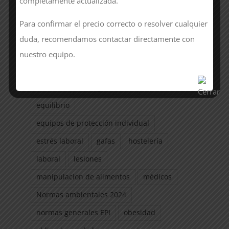
completamente actualizada.
Etiquetas
Para confirmar el precio correcto o resolver cualquier
Albariza Moda Laboral
bienestar
duda, recomendamos contactar directamente con
bienestar laboral
calzado
nuestro equipo.
Certificaciones ambientales
cocina
cocinero
consejos
EPI
epis
equilibrio
equipos de protección individual
estrés laboral
gafas
hostelería
laboral
lesiones
manipulacion de alimentos
médicos
Normas ambientales 2024
normas generales EPI
obesidad