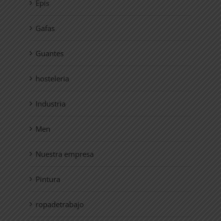
Epis
Gafas
Guantes
hosteleria
Industria
Men
Nuestra empresa
Pintura
ropadetrabajo