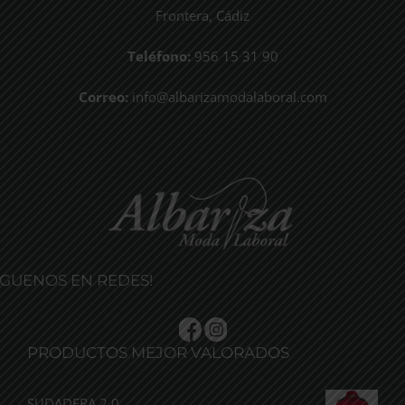
Frontera, Cádiz
Teléfono:
956 15 31 90
Correo:
info@albarizamodalaboral.com
ÍGUENOS EN REDES!
PRODUCTOS MEJOR VALORADOS
SUDADERA 2.0