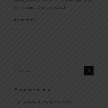
laboral, utiliza su ropa como medio de transmisión
de mensajes. ¿O es que nos [...]
Más información
0
Buscar:
Entradas recientes
¿Qué es el DTF textil y cómo está