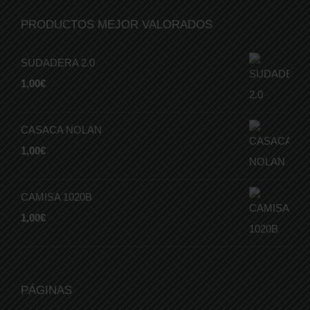
PRODUCTOS MEJOR VALORADOS
SUDADERA 2.0
1,00
€
CASACA NOLAN
1,00
€
CAMISA 1020B
1,00
€
PÁGINAS