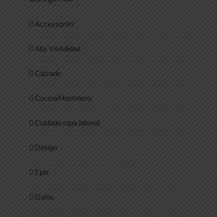
Accessories
Alta Visibilidad
Calzado
Cocina/Hostelería
Cuidado ropa laboral
Design
Epis
Gafas