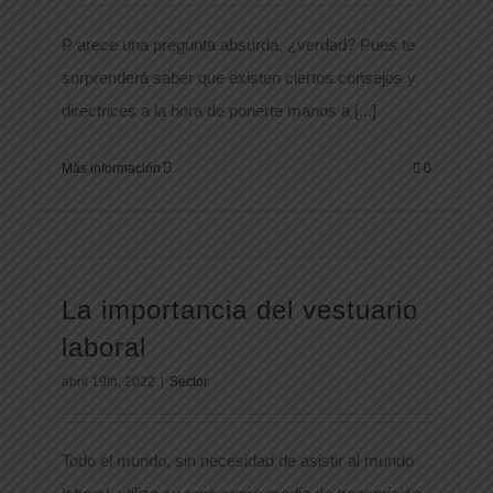
P arece una pregunta absurda, ¿verdad? Pues te
sorprenderá saber que existen ciertos consejos y
directrices a la hora de ponerte manos a [...]
Más información
0
La importancia del vestuario
laboral
abril 19th, 2022
|
Sector
Todo el mundo, sin necesidad de asistir al mundo