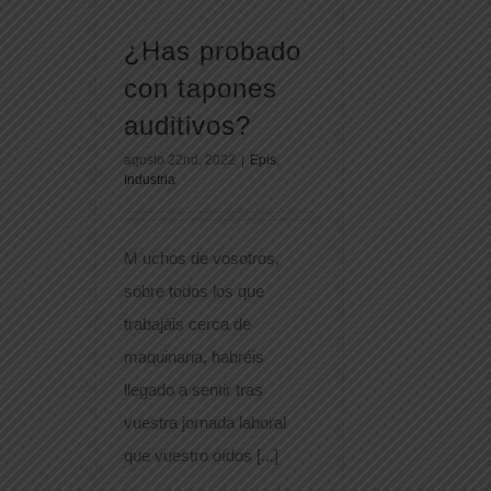
¿Has probado
con tapones
auditivos?
agosto 22nd, 2022
|
Epis
,
Industria
M uchos de vosotros,
sobre todos los que
trabajáis cerca de
maquinaria, habréis
llegado a sentir tras
vuestra jornada laboral
que vuestro oídos [...]