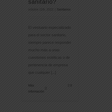
sanitario?
octubre 11th, 2022
|
Sanitarios
El vestuario especializado
para el sector sanitario,
siempre parece responder
mucho más a unas
cuestiones estéticas o de
pertenencia de empresa
que cualquier [...]
Más
0
información