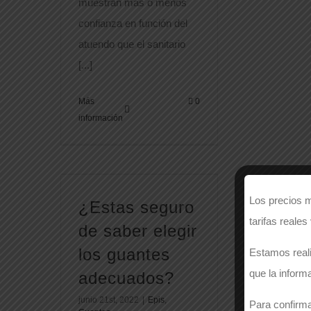
muestran más o menos
confianza en función del
atuendo que el sanitario
[...]
Más
0
información
Los precios m
¿Estas seguro
tarifas reales
de saber elegir
los guantes
Estamos reali
que la inform
adecuados?
junio 21st, 2022
|
Epis
,
Para confirma