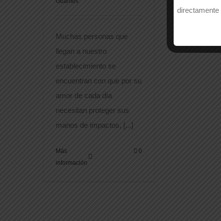
Guantes
directamente 
Muchas personas que
llegan a nuestro
establecimiento se
encuentran con que por su
amor de cada día
necesitan proteger sus
manos de impactos, [...]
Más
0
información