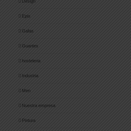
Design
Epis
Gafas
Guantes
hosteleria
Industria
Men
Nuestra empresa
Pintura