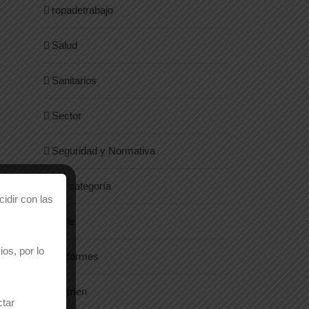
ropadetrabajo
Salud
Sanitarios
Sector
Seguridad y Normativa
Sin categoría
idir con las
Style
os, por lo
Uniformes
Women
ctar