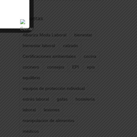
Etiquetas
Albariza Moda Laboral
bienestar
bienestar laboral
calzado
Certificaciones ambientales
cocina
cocinero
consejos
EPI
epis
equilibrio
equipos de protección individual
estrés laboral
gafas
hostelería
laboral
lesiones
manipulacion de alimentos
médicos