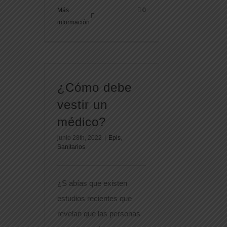
Más
0
información
¿Cómo debe
vestir un
médico?
junio 28th, 2022
|
Epis
,
Sanitarios
¿S abías que existen
estudios recientes que
revelan que las personas