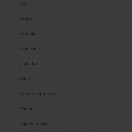
Epis
Gafas
Guantes
hosteleria
Industria
Men
Nuestra empresa
Pintura
ropadetrabajo