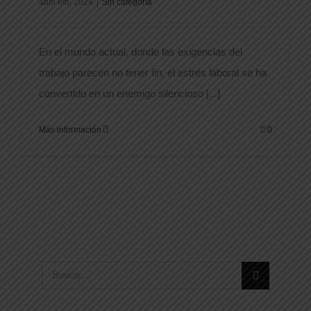
abril 8th, 2024
|
Sin categoría
En el mundo actual, donde las exigencias del
trabajo parecen no tener fin, el estrés laboral se ha
convertido en un enemigo silencioso [...]
Más información
0
Buscar: