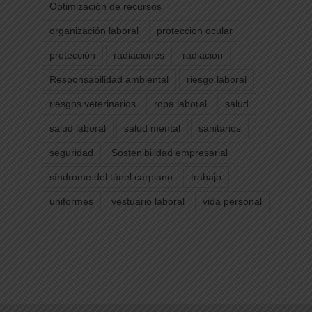
Optimización de recursos
organización laboral
proteccion ocular
protección
radiaciones
radiación
Responsabilidad ambiental
riesgo laboral
riesgos veterinarios
ropa laboral
salud
salud laboral
salud mental
sanitarios
seguridad
Sostenibilidad empresarial
síndrome del túnel carpiano
trabajo
uniformes
vestuario laboral
vida personal