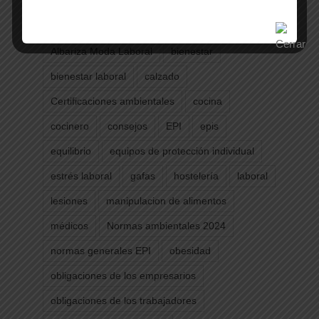
Etiquetas
Albariza Moda Laboral
bienestar
bienestar laboral
calzado
Certificaciones ambientales
cocina
cocinero
consejos
EPI
epis
equilibrio
equipos de protección individual
estrés laboral
gafas
hostelería
laboral
lesiones
manipulacion de alimentos
médicos
Normas ambientales 2024
normas generales EPI
obesidad
obligaciones de los empresarios
obligaciones de los trabajadores