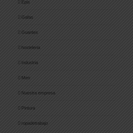
Epis
Gafas
Guantes
hosteleria
Industria
Men
Nuestra empresa
Pintura
ropadetrabajo