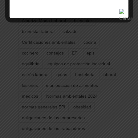
Etiquetas
Albariza Moda Laboral
bienestar
bienestar laboral
calzado
Certificaciones ambientales
cocina
cocinero
consejos
EPI
epis
equilibrio
equipos de protección individual
estrés laboral
gafas
hostelería
laboral
lesiones
manipulacion de alimentos
médicos
Normas ambientales 2024
normas generales EPI
obesidad
obligaciones de los empresarios
obligaciones de los trabajadores