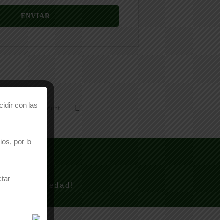
idir con las
Email This Product
os, por lo
TO?
ctar
 mayor brevedad!