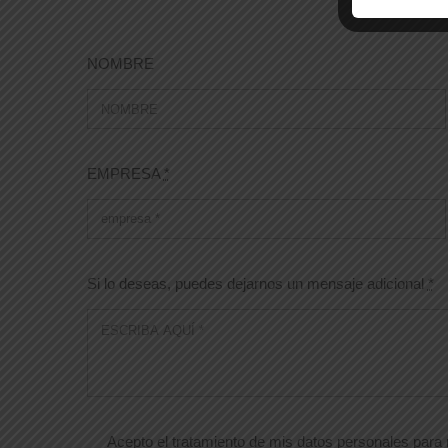
NOMBRE
EMPRESA
*
Si lo deseas, puedes dejarnos un mensaje adicional
*
Acepto el tratamiento de mis datos personales para r