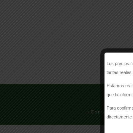
Los precios m
tarifas reales
Estamos reali
que la inform
¿N
Para confirma
¡Contacte con n
directamente 