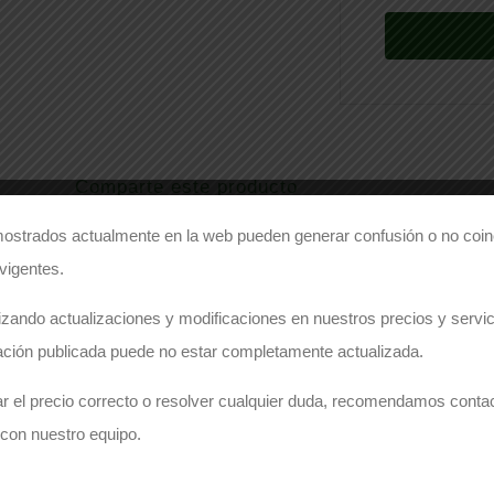
Comparte este producto
ostrados actualmente en la web pueden generar confusión o no coinc
Share on Facebook
Share on Twitter
 vigentes.
zando actualizaciones y modificaciones en nuestros precios y servici
ación publicada puede no estar completamente actualizada.
ECESITA PRESUPUESTO PARA ESTE PRODUC
r el precio correcto o resolver cualquier duda, recomendamos conta
osotros y le responderemos encantados con la
con nuestro equipo.