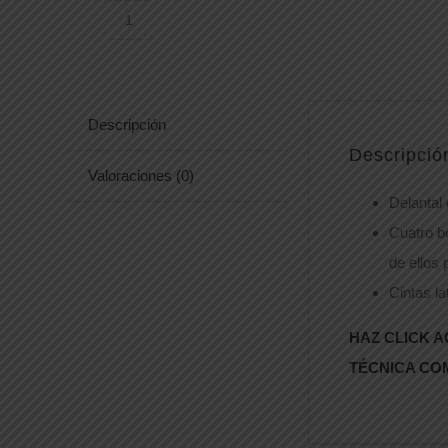
DELANTAL
9127
cantidad
Descripción
Descripció
Valoraciones (0)
Delantal 
Cuatro b
de ellos 
Cintas la
HAZ CLICK A
TÉCNICA CO