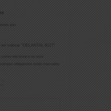
es
iones aún.
o en valorar “DELANTAL 9127”
 correo electrónico no será
campos obligatorios están marcados