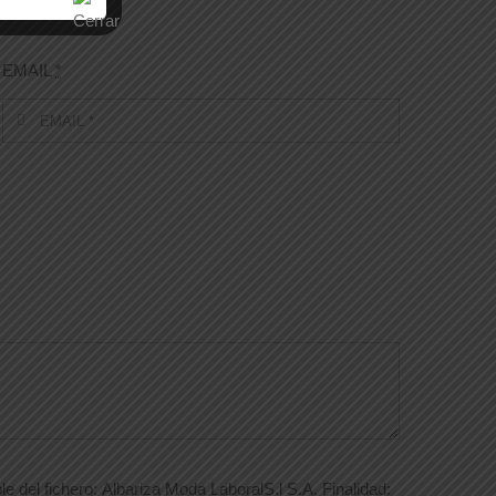
EMAIL
*
e del fichero: Albariza Moda LaboralS.l S.A. Finalidad: