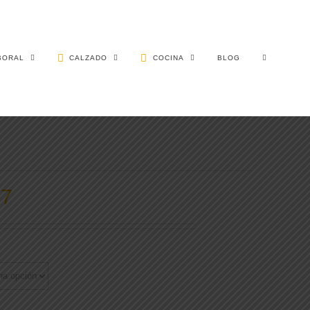
BORAL
CALZADO
COCINA
BLOG
27