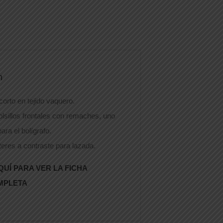
n
corto en tejido vaquero.
olsillos frontales con remaches, uno
para el bolígrafo.
teres a contraste para lazada.
QUÍ PARA VER LA FICHA
MPLETA