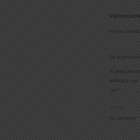
Valoracion
No hay valorac
Sé el primer
Tu dirección de
publicada.
Los 
con
*
Tu valoración
*