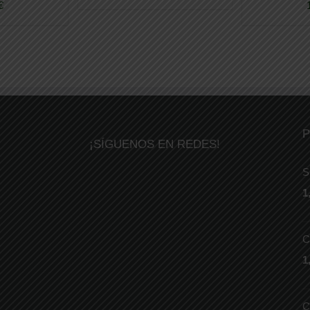
€
P
¡SÍGUENOS EN REDES!
S
1
C
1
C