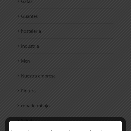
Gafas
Guantes
hosteleria
Industria
Men
Nuestra empresa
Pintura
ropadetrabajo
Salud