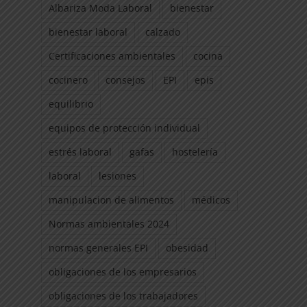
Albariza Moda Laboral
bienestar
bienestar laboral
calzado
Certificaciones ambientales
cocina
cocinero
consejos
EPI
epis
equilibrio
equipos de protección individual
estrés laboral
gafas
hostelería
laboral
lesiones
manipulacion de alimentos
médicos
Normas ambientales 2024
normas generales EPI
obesidad
obligaciones de los empresarios
obligaciones de los trabajadores