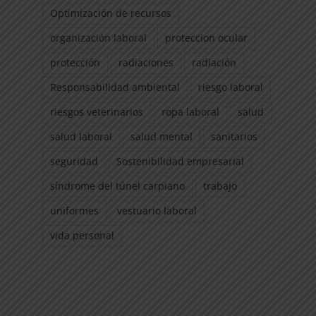
Optimización de recursos
organización laboral
proteccion ocular
protección
radiaciones
radiación
Responsabilidad ambiental
riesgo laboral
riesgos veterinarios
ropa laboral
salud
salud laboral
salud mental
sanitarios
seguridad
Sostenibilidad empresarial
síndrome del túnel carpiano
trabajo
uniformes
vestuario laboral
vida personal