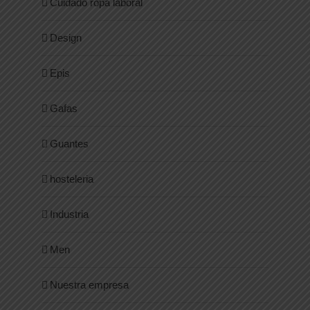
Cuidado ropa laboral
Design
Epis
Gafas
Guantes
hosteleria
Industria
Men
Nuestra empresa