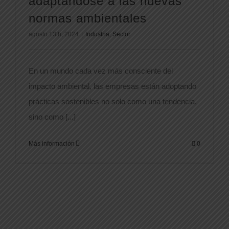
adaptándose a las nuevas
normas ambientales
agosto 13th, 2024
|
Industria
,
Sector
En un mundo cada vez más consciente del
impacto ambiental, las empresas están adoptando
prácticas sostenibles no solo como una tendencia,
sino como [...]
Más información
0