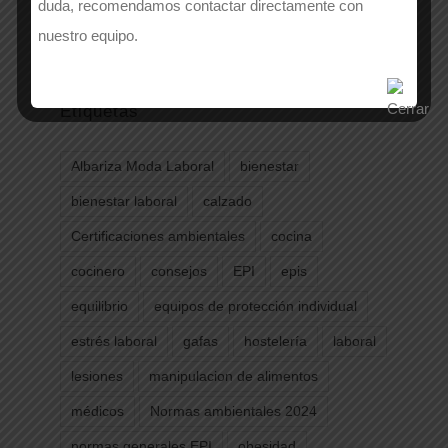
duda, recomendamos contactar directamente con
Women
nuestro equipo.
Etiquetas
Albariza Moda Laboral
bienestar
bienestar laboral
calzado
Certificaciones ambientales
cocina
cocinero
consejos
EPI
epis
equilibrio
equipos de protección individual
estrés laboral
gafas
hostelería
laboral
lesiones
manipulacion de alimentos
médicos
Normas ambientales 2024
normas generales EPI
obesidad