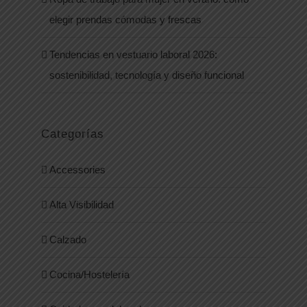
elegir prendas cómodas y frescas
Tendencias en vestuario laboral 2026:
sostenibilidad, tecnología y diseño funcional
Categorías
Accessories
Alta Visibilidad
Calzado
Cocina/Hostelería