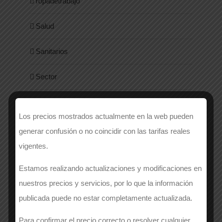
ropadetrabajo
Salud
Sanitarios
Sector
Seguridad y Normativa
Los precios mostrados actualmente en la web pueden
Sin categoría
generar confusión o no coincidir con las tarifas reales
vigentes.
Style
Estamos realizando actualizaciones y modificaciones en
Uniformes
nuestros precios y servicios, por lo que la información
publicada puede no estar completamente actualizada.
Women
Para confirmar el precio correcto o resolver cualquier