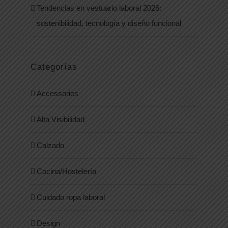
Tendencias en vestuario laboral 2026:
sostenibilidad, tecnología y diseño funcional
Categorías
Accessories
Alta Visibilidad
Calzado
Cocina/Hostelería
Cuidado ropa laboral
Design