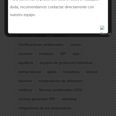
duda, recomendamos contactar directamente con
Etiquetas
nuestro equipo.
Albariza Moda Laboral
bienestar
bienestar laboral
calzado
Certificaciones ambientales
cocina
cocinero
consejos
EPI
epis
equilibrio
equipos de protección individual
estrés laboral
gafas
hostelería
laboral
lesiones
manipulacion de alimentos
médicos
Normas ambientales 2024
normas generales EPI
obesidad
obligaciones de los empresarios