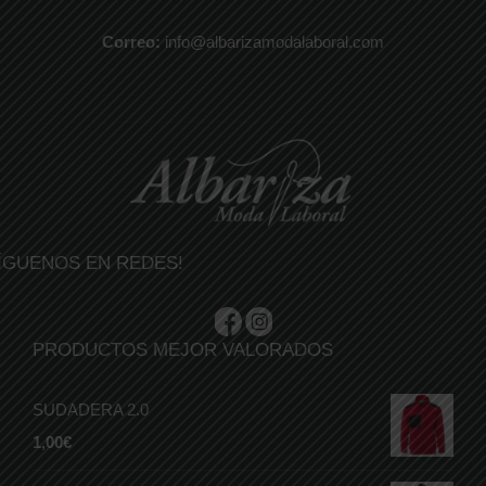
Correo:
info@albarizamodalaboral.com
ÍGUENOS EN REDES!
PRODUCTOS MEJOR VALORADOS
SUDADERA 2.0
1,00
€