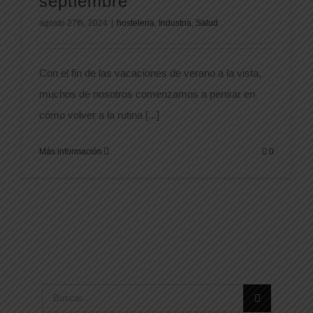
septiembre
agosto 27th, 2024
|
hosteleria
,
Industria
,
Salud
Con el fin de las vacaciones de verano a la vista,
muchos de nosotros comenzamos a pensar en
cómo volver a la rutina [...]
Más información
0
Buscar: