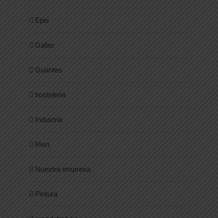
Epis
Gafas
Guantes
hosteleria
Industria
Men
Nuestra empresa
Pintura