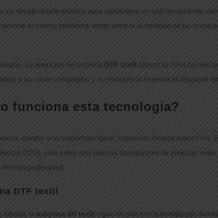
er un simple detalle estético para convertirse en una herramienta cla
ente al mismo problema: elegir entre la durabilidad de las técnicas tr
gantados. La aparición del sistema
DTF textil
(
Direct to Film
) ha roto 
bido a su coste competitivo y su resistencia extrema al desgaste labo
mo funciona esta tecnología?
bemos atender a su traducción literal:
Impresión Directa sobre Film
. 
recta DTG), sino sobre una película transparente de poliéster mate. U
 térmica profesional.
na DTF textil
 laboral, la
máquina dtf textil
sigue un proceso automatizado dividido