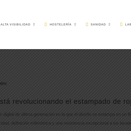
ALTA VISIBILIDAD
HOSTELERÍA
SANIDAD
LA
stá revolucionando el estampado de ro
 digital de última generación en la que el diseño se estampa en un fil
idad, definición milimétrica y una resistencia excepcional a los lavad