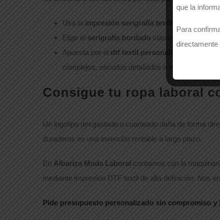
que la inform
Usa la
impresión serigrafía textil
tradicional cu
Para confirma
Elige el
serigrafía bordado
clásico para prendas 
directamente 
Apuesta por el
dtf textil personalizado
cuando ne
complejos, escudos detallados o numeraciones p
Consigue tu ropa laboral c
Un logotipo desgastado o cuarteado daña de forma direc
duraderos es una inversión rentable a largo plazo.
En
Albariza Moda Laboral
contamos con la maquinaria
mediante impresión DTF textil de alta definición. Nos e
Pide presupuesto personalizado sin compromiso y ll