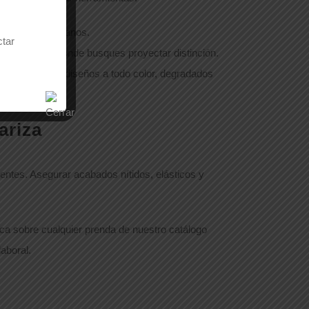
 o 2 colores planos.
ctar
e dirección) donde busques proyectar distinción.
 uniformes con diseños a todo color, degradados
ariza
entes. Asegurar acabados nítidos, elásticos y
ca sobre cualquier prenda de nuestro catálogo
aboral.