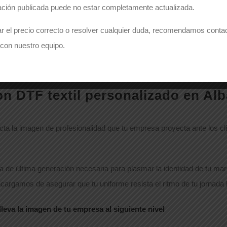
ación publicada puede no estar completamente actualizada.
ando tengas tiradas masivas (más de 200 prendas) con logotipos de 1
r el precio correcto o resolver cualquier duda, recomendamos conta
premium de alta representación (camisas de hostelería, chaquetas d
con nuestro equipo.
cesites un control de costes estricto en tiradas medianas o cortas,
ersonalizadas para operarios.
on DTF textil personalizado en Alb
ta la imagen de profesionalidad que tu empresa proyecta ante los cli
 de última generación necesaria para plasmar la identidad de tu mar
ncargamos de asegurar que tu uniforme resista el ritmo de tu jornada l
eva la imagen de tu empresa al siguiente nivel