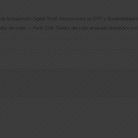
de la Impresión Digital Textil: Innovaciones en DTF y Sostenibilidad I
ez del color — Parte C06: Solidez del color al lavado doméstico e in