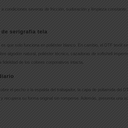
as a condiciones severas de fricción, sudoración y limpieza constante
 de serigrafia tela
l es que solo funciona en poliéster blanco. En cambio, el DTF textil 
re algodón natural, poliéster técnico, cazadoras de softshell imperm
 fidelidad de los colores corporativos intacta.
diario
sobre el pecho o la espalda del trabajador, la capa de poliamida del 
y recupera su forma original sin romperse. Además, presenta una soli