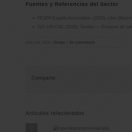
Fuentes y Referencias del Sector
FESPA España Association. (2025).
Libro Blanco 
ISO 105-C06. (2020).
Textiles — Ensayos de solid
junio 3rd, 2026
|
Design
|
Sin comentarios
Comparte
Artículos relacionados