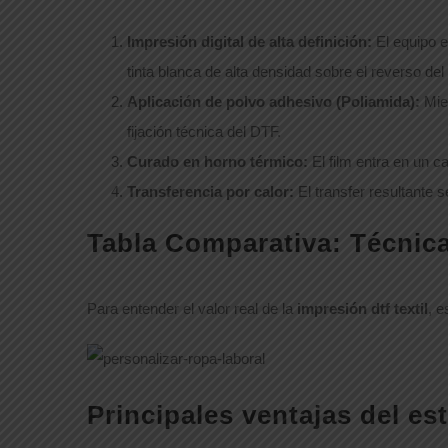
Impresión digital de alta definición:
El equipo e
tinta blanca de alta densidad sobre el reverso del
Aplicación de polvo adhesivo (Poliamida):
Mien
fijación técnica del DTF.
Curado en horno térmico:
El film entra en un 
Transferencia por calor:
El transfer resultante s
Tabla Comparativa: Técnic
Para entender el valor real de la
impresión dtf textil
, e
Principales ventajas del es