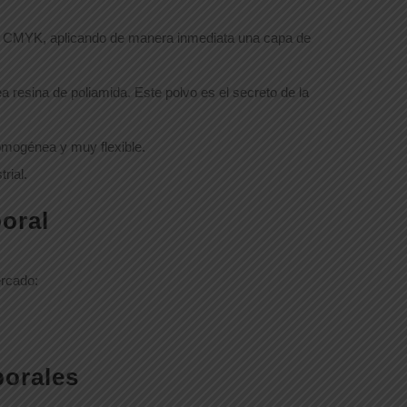
mato CMYK, aplicando de manera inmediata una capa de
a resina de poliamida. Este polvo es el secreto de la
omogénea y muy flexible.
rial.
oral
ercado:
borales