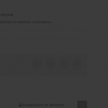
ndustrial
.
dustrial en entornos corporativos
.
Facebook
X
WhatsApp
Correo
electrónico