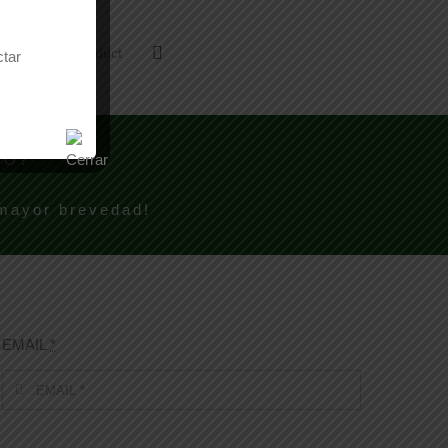
Email This Product
ctar
TO?
 mayor brevedad!
EMAIL
*