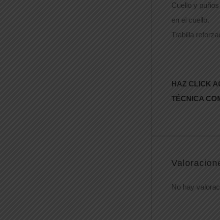
Cuello y puños
en el cuello.
Trabilla reforz
HAZ CLICK A
TÉCNICA CO
Valoracion
No hay valorac