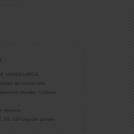
n
E MANGA LARGA.
botones del mismo color.
aberturas laterales. Costuras
de repuesto.
210. 100%algodón peinado