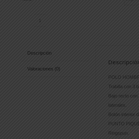
POLO
11353
cantidad
Descripción
Descripció
Valoraciones (0)
POLO HOMBR
Trabilla con 3 
Bajo recto con 
laterales.
Botón interior 
PUNTO PIQUÉ 
Ringspun.