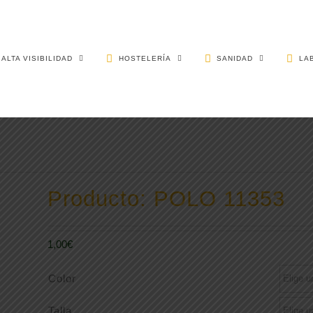
ALTA VISIBILIDAD
HOSTELERÍA
SANIDAD
LA
Producto: POLO 11353
1,00
€
Color
Talla