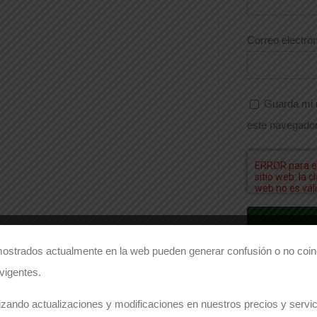
Correo electró
Guarda mi 
este navegador
ostrados actualmente en la web pueden generar confusión o no coinc
 vigentes.
zando actualizaciones y modificaciones en nuestros precios y servici