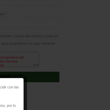
nico
*
nombre, correo electrónico y web en
 para la próxima vez que comente.
idir con las
os, por lo