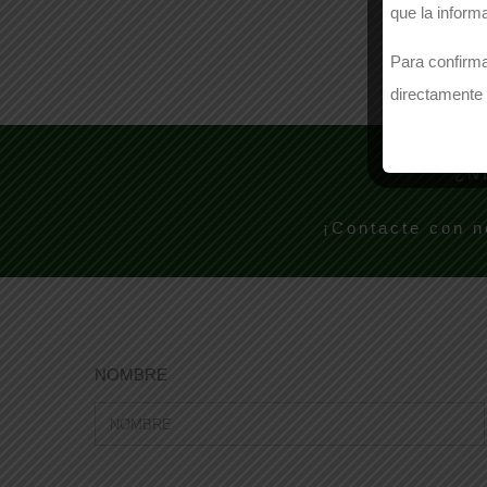
que la inform
Para confirma
directamente 
¿N
¡Contacte con n
NOMBRE