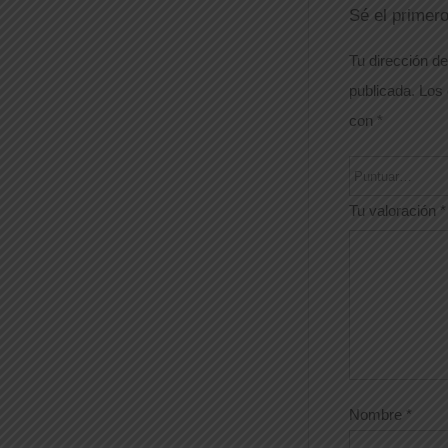
Sé el primer
Tu dirección de
publicada.
Los 
con
*
Tu valoración
*
Nombre
*