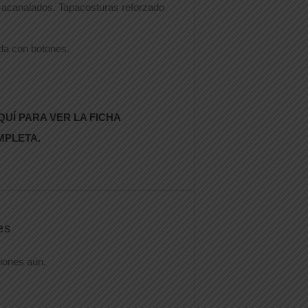
 acanalados. Tapacosturas reforzado
ada con botones.
QUÍ PARA VER LA FICHA
MPLETA.
es
iones aún.