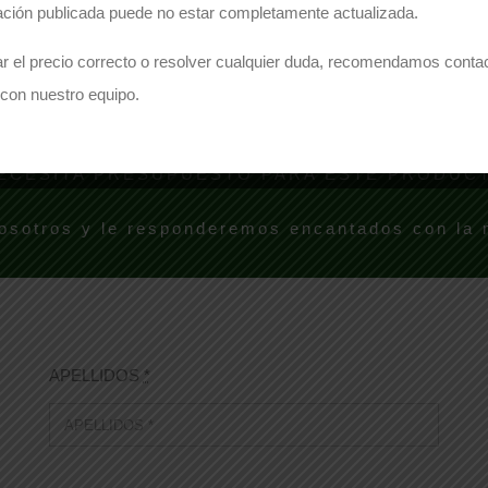
Comparte este producto
ación publicada puede no estar completamente actualizada.
Share on Facebook
Share on Twitter
r el precio correcto o resolver cualquier duda, recomendamos conta
con nuestro equipo.
ECESITA PRESUPUESTO PARA ESTE PRODUC
osotros y le responderemos encantados con la
APELLIDOS
*