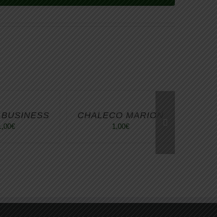
 BUSINESS
CHALECO MARION
1,00
€
1,00
€