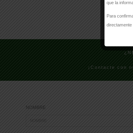
que la inform
Para confirma
directamente 
¿N
¡Contacte con n
NOMBRE