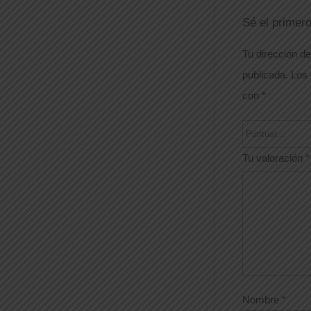
Sé el prime
Tu dirección de
publicada.
Los 
con
*
Tu valoración
*
Nombre
*