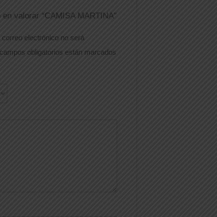
ro en valorar “CAMISA MARTINA”
 correo electrónico no será
campos obligatorios están marcados