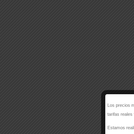
Los precios m
tarifas reales
Estamos reali