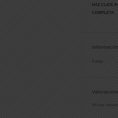
HAZ CLICK P
COMPLETA
Informació
Color
Valoracion
No hay valorac