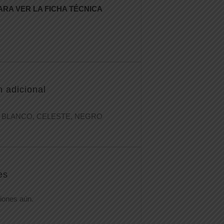
ARA VER LA FICHA TÉCNICA
n adicional
BLANCO, CELESTE, NEGRO
es
iones aún.