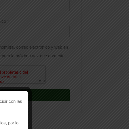
nico
*
nombre, correo electrónico y web en
 para la próxima vez que comente.
idir con las
os, por lo