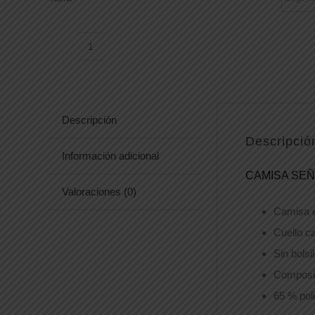
CAMISA
MARTINA
cantidad
Descripción
Descripció
Información adicional
CAMISA SEÑ
Valoraciones (0)
Camisa e
Cuello c
Sin bolsi
Composic
65 % pol