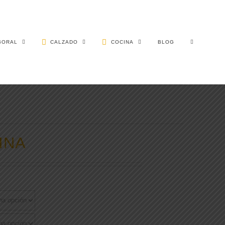
BORAL
CALZADO
COCINA
BLOG
INA