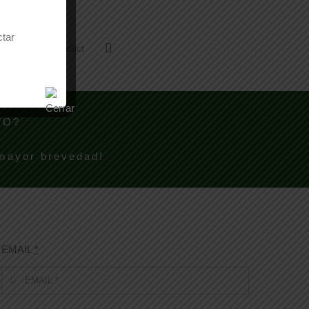
ctar
Email This Product
TO?
 mayor brevedad!
EMAIL
*