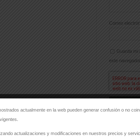
Correo electró
Guarda mi 
este navegador
ostrados actualmente en la web pueden generar confusión o no coinc
 vigentes.
zando actualizaciones y modificaciones en nuestros precios y servici