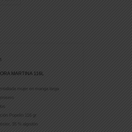
n
ORA MARTINA 116L
ntallada mujer en manga larga
amisero
llos
ión Popelín 116 gr
iéster, 35 % algodón