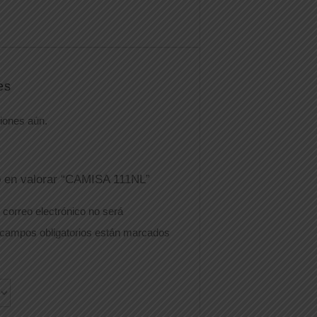
es
iones aún.
o en valorar “CAMISA 111NL”
 correo electrónico no será
campos obligatorios están marcados