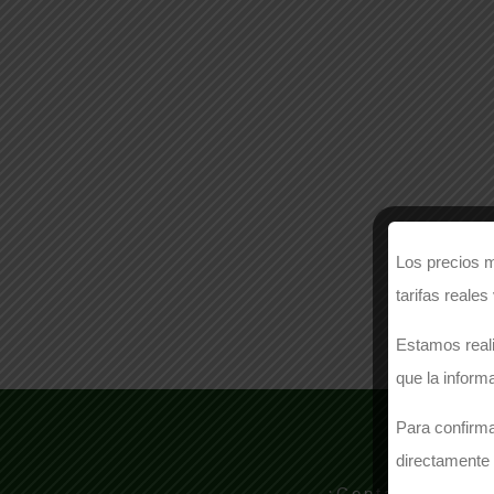
Los precios m
tarifas reales
Estamos reali
que la inform
Para confirma
¿N
directamente 
¡Contacte con n