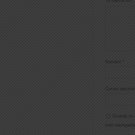
Tu valoración
*
Nombre
*
Correo electró
Guarda mi 
este navegador