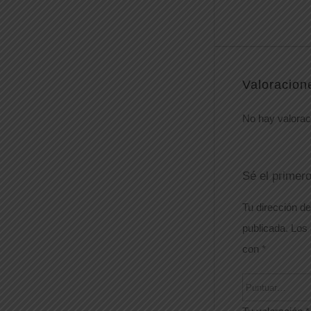
Valoracion
No hay valorac
Sé el primer
Tu dirección de
publicada.
Los 
con
*