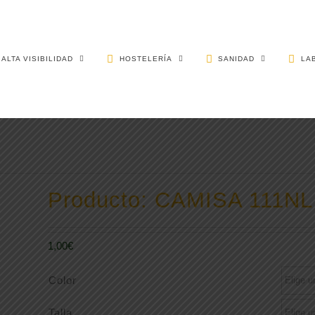
ALTA VISIBILIDAD
HOSTELERÍA
SANIDAD
LA
Producto: CAMISA 111NL
1,00
€
Color
Talla