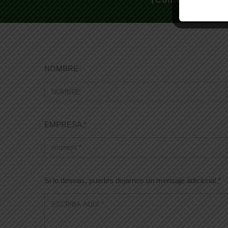
NOMBRE
EMPRESA
*
Si lo deseas, puedes dejarnos un mensaje adicional
*