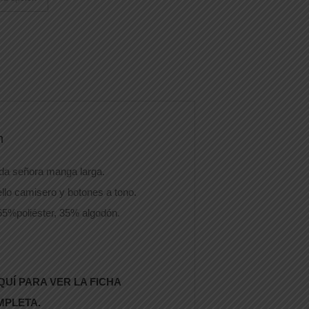
n
da señora manga larga.
uello camisero y botones a tono.
5%poliéster, 35% algodón.
QUÍ PARA VER LA FICHA
MPLETA.