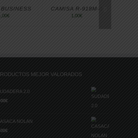
 BUSINESS
CAMISA R-918M-0
1,00
€
1,00
€
RODUCTOS MEJOR VALORADOS
UDADERA 2.0
,00
€
ASACA NOLAN
,00
€