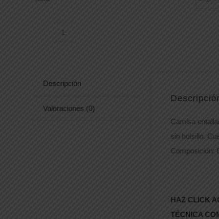
CAMISA
111NL
cantidad
Descripción
Descripció
Valoraciones (0)
Camisa entalla
sin bolsillo. C
Composición: 6
HAZ CLICK A
TÉCNICA CO