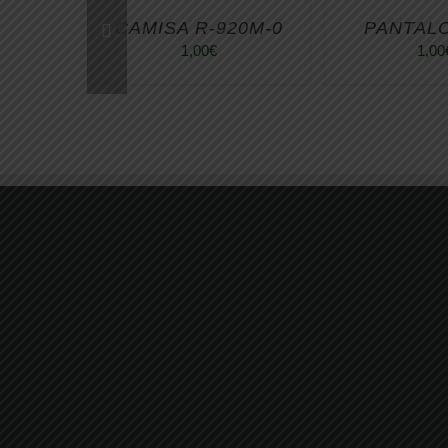
CAMISA R-920M-0
PANTALO
1,00
€
1,00