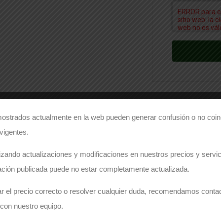
ostrados actualmente en la web pueden generar confusión o no coinc
Comparte este producto
 vigentes.
Share on Facebook
Share on Twitter
zando actualizaciones y modificaciones en nuestros precios y servici
ación publicada puede no estar completamente actualizada.
r el precio correcto o resolver cualquier duda, recomendamos conta
ECESITA PRESUPUESTO PARA ESTE PRODUC
con nuestro equipo.
osotros y le responderemos encantados con la