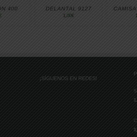
N 400
DELANTAL 9127
CAMISA
€
1,00
€
P
¡SÍGUENOS EN REDES!
S
1
C
1