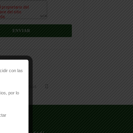
idir con las
Email This Product
os, por lo
ctar
TO?
 mayor brevedad!