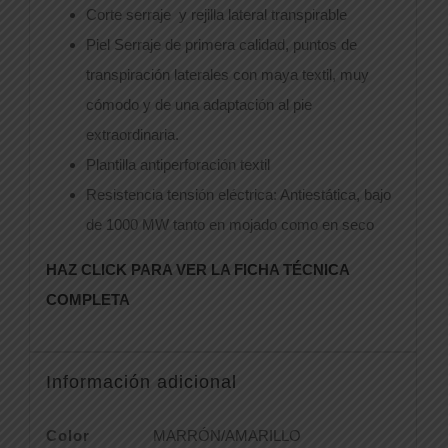
Corte serraje y rejilla lateral transpirable
Piel Serraje de primera calidad, puntos de
transpiración laterales con maya textil, muy
cómodo y de una adaptación al pie
extraordinaria.
Plantilla antiperforación textil
Resistencia tensión eléctrica: Antiestática, bajo
de 1000 MW tanto en mojado como en seco
HAZ CLICK PARA VER LA FICHA TÉCNICA
COMPLETA
Información adicional
Color
MARRÓN/AMARILLO