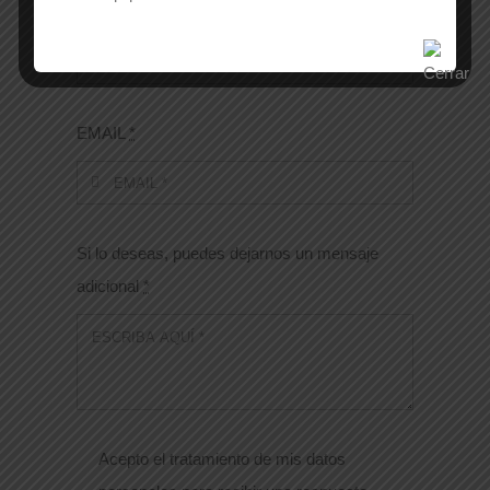
Número de contacto
*
EMAIL
*
Si lo deseas, puedes dejarnos un mensaje
adicional
*
Acepto el tratamiento de mis datos