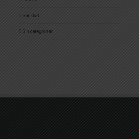
Sanidad
Sin categorizar