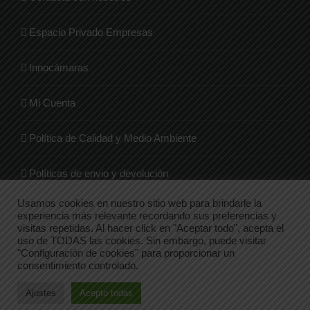
Espacio Privado Empresas
Innocámaras
Mi Cuenta
Política de Calidad y Medio Ambiente
Políticas de envio y devolución
Usamos cookies en nuestro sitio web para brindarle la
Quienes Somos
experiencia más relevante recordando sus preferencias y
visitas repetidas. Al hacer click en "Aceptar todo", acepta el
uso de TODAS las cookies. Sin embargo, puede visitar
Tienda
"Configuración de cookies" para proporcionar un
consentimiento controlado.
Ajustes
Acepto todas