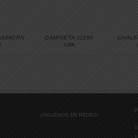
A588CRN
CAMISETA 11190
CHALE
€
1,00
€
P
¡SÍGUENOS EN REDES!
S
1