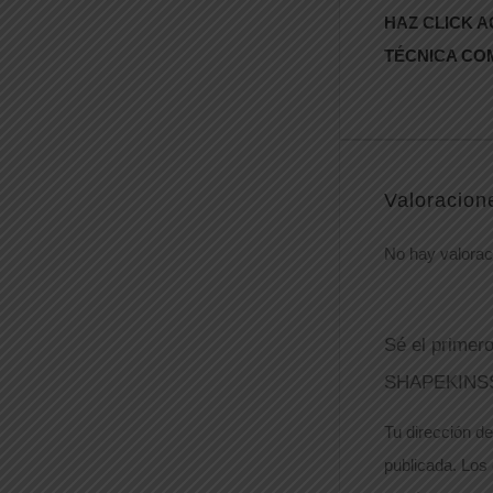
HAZ CLICK A
TÉCNICA CO
Valoracion
No hay valorac
Sé el primer
SHAPEKINS
Tu dirección de
publicada.
Los 