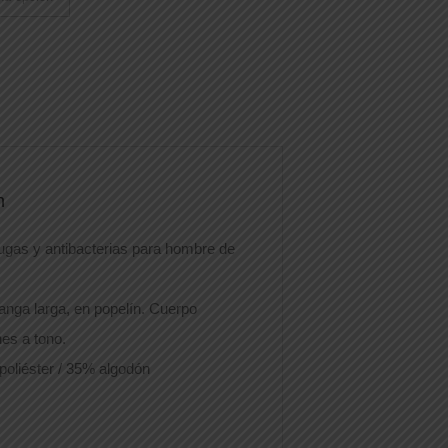
n
ugas y antibacterias para hombre de
anga larga, en popelín. Cuerpo
nes a tono.
poliéster / 35% algodón