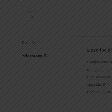
CAMISA
SHAPEKINSS
cantidad
Descripción
Descripció
Valoraciones (0)
Camisa antiarr
manga corta.
Entallada de m
ajustado. Boto
Popelín – 65% 