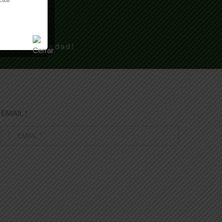
TO?
 mayor brevedad!
EMAIL
*