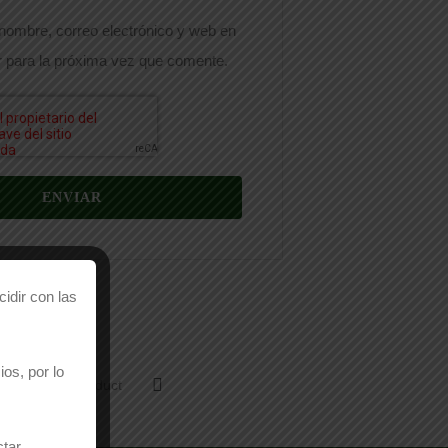
nombre, correo electrónico y web en
 para la próxima vez que comente.
idir con las
os, por lo
Email This Product
ctar