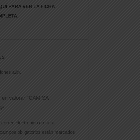
QUÍ PARA VER LA FICHA
MPLETA.
es
iones aún.
o en valorar “CAMISA
S”
 correo electrónico no será
campos obligatorios están marcados