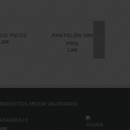
CO FIDJI2
PANTALÓN 588
CA
1,00
€
PRN
1,00
€
RODUCTOS MEJOR VALORADOS
UDADERA 2.0
,00
€