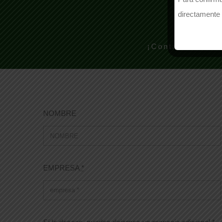
directamente 
¿N
¡Contacte con n
NOMBRE
EMPRESA
*