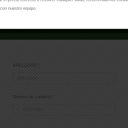
con nuestro equipo.
ECESITA PRESUPUESTO PARA ESTE PRODUC
osotros y le responderemos encantados con la
APELLIDOS
*
Número de contacto
*