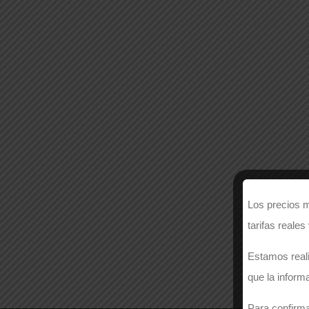
Los precios m
tarifas reales
Estamos reali
que la inform
Para confirma