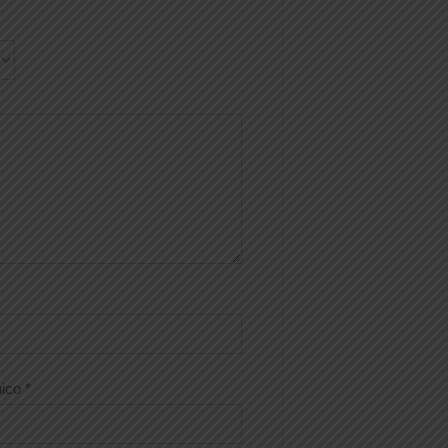
nico
*