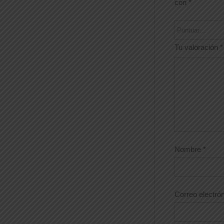
con
*
Tu valoración
*
Nombre
*
Correo electró