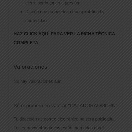
cierre por botones a presión
Diseño que proporciona transpirabilidad y
comodidad
HAZ CLICK AQUÍ PARA VER LA FICHA TÉCNICA
COMPLETA
Valoraciones
No hay valoraciones aún.
Sé el primero en valorar “CAZADORA588CRN”
Tu dirección de correo electrónico no será publicada.
Los campos obligatorios están marcados con
*