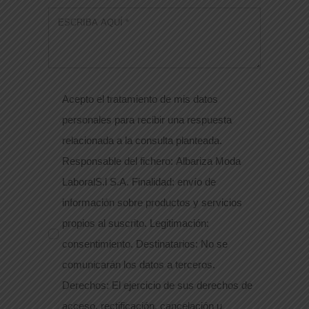
Acepto el tratamiento de mis datos
personales para recibir una respuesta
relacionada a la consulta planteada.
Responsable del fichero: Albariza Moda
LaboralS.l S.A. Finalidad: envío de
información sobre productos y servicios
propios al suscrito. Legitimación:
consentimiento. Destinatarios: No se
comunicarán los datos a terceros.
Derechos: El ejercicio de sus derechos de
acceso, rectificación, cancelación u