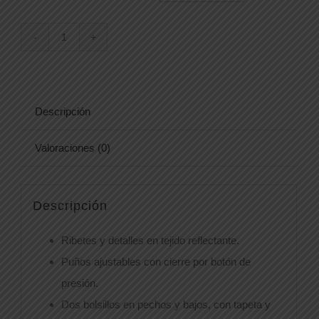
CAZADORA588CRN
cantidad
Descripción
Valoraciones (0)
Descripción
Ribetes y detalles en tejido reflectante.
Puños ajustables con cierre por botón de
presión.
Dos bolsillos en pechos y bajos, con tapeta y