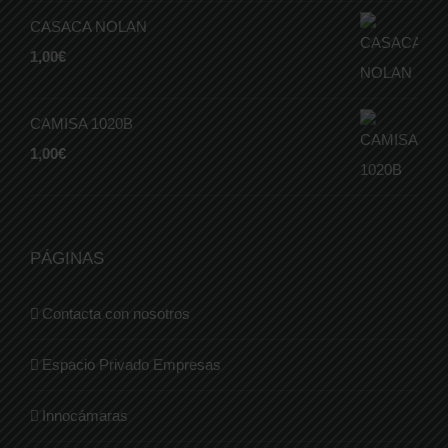
CASACA NOLAN
1,00
€
CAMISA 1020B
1,00
€
PÁGINAS
Contacta con nosotros
Espacio Privado Empresas
Innocámaras