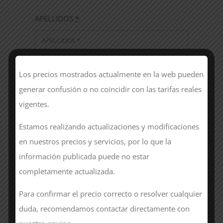
APELLIDOS
*
Número de contacto
*
Los precios mostrados actualmente en la web pueden
generar confusión o no coincidir con las tarifas reales
vigentes.
Estamos realizando actualizaciones y modificaciones
EMAIL
*
en nuestros precios y servicios, por lo que la
información publicada puede no estar
completamente actualizada.
Si lo deseas, puedes dejarnos un mensaje
Para confirmar el precio correcto o resolver cualquier
adicional
*
duda, recomendamos contactar directamente con