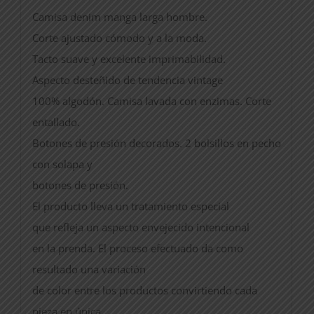
Camisa denim manga larga hombre.
Corte ajustado cómodo y a la moda.
Tacto suave y excelente imprimabilidad.
Aspecto desteñido de tendencia vintage
100% algodón. Camisa lavada con enzimas. Corte
entallado.
Botones de presión decorados. 2 bolsillos en pecho
con solapa y
botones de presión.
El producto lleva un tratamiento especial
que refleja un aspecto envejecido intencional
en la prenda. El proceso efectuado da como
resultado una variación
de color entre los productos convirtiendo cada
pieza en única.