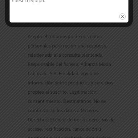
nuestro equipo.
Acepto el tratamiento de mis datos
personales para recibir una respuesta
relacionada a la consulta planteada.
Responsable del fichero: Albariza Moda
LaboralS.l S.A. Finalidad: envío de
información sobre productos y servicios
propios al suscrito. Legitimación:
consentimiento. Destinatarios: No se
comunicarán los datos a terceros.
Derechos: El ejercicio de sus derechos de
acceso, rectificación, cancelación u
oposición puede realizarlo dirigiéndose