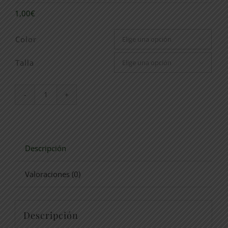
1,00
€
Color

Talla

CAMISA
K519
cantidad
Descripción
Valoraciones (0)
Descripción