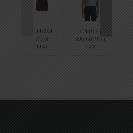
CAMISA
CAMISA
CA
K548
BROADWAY
9
1,00
€
1,00
€