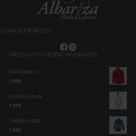
ÍGUENOS EN REDES!
PRODUCTOS MEJOR VALORADOS
SUDADERA 2.0
1,00
€
CASACA NOLAN
1,00
€
CAMISA 1020B
1,00
€