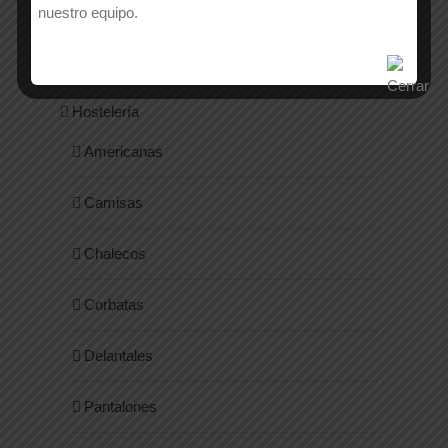
Calzado
nuestro equipo.
Cocina
Hostelería
Americanas
Camisas
Chalecos
Corbatas
Delantales
Pantalones