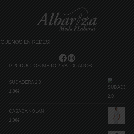
ÍGUENOS EN REDES!
PRODUCTOS MEJOR VALORADOS
SUDADERA 2.0
1,00
€
CASACA NOLAN
1,00
€