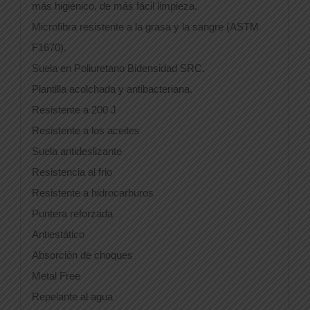
más higiénico, de más fácil limpieza.
Microfibra resistente a la grasa y la sangre (ASTM
F1670).
Suela en Poliuretano Bidensidad SRC.
Plantilla acolchada y antibacteriana.
Resistente a 200 J
Resistente a los aceites
Suela antideslizante
Resistencia al frio
Resistente a hidrocarburos
Puntera reforzada
Antiestático
Absorción de choques
Metal Free
Repelante al agua