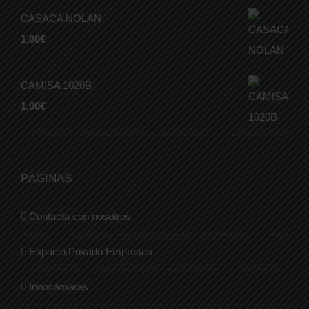
CASACA NOLAN
1,00
€
CAMISA 1020B
1,00
€
PÁGINAS
Contacta con nosotros
Espacio Privado Empresas
Innocámaras