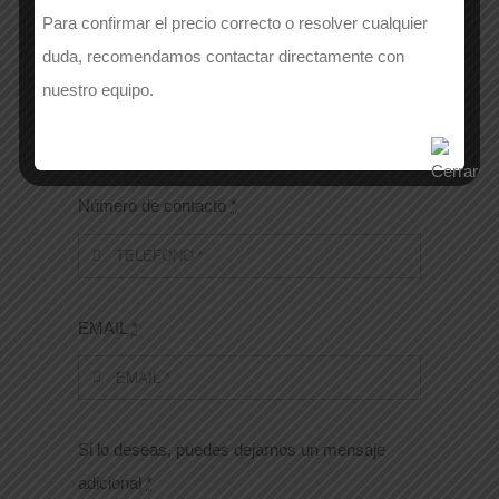
Para confirmar el precio correcto o resolver cualquier
duda, recomendamos contactar directamente con
APELLIDOS
*
nuestro equipo.
Número de contacto
*
EMAIL
*
Si lo deseas, puedes dejarnos un mensaje
adicional
*