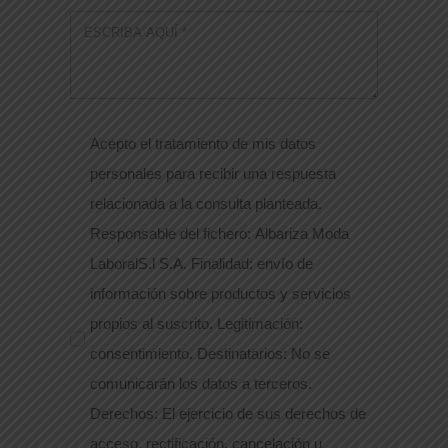
Acepto el tratamiento de mis datos
personales para recibir una respuesta
relacionada a la consulta planteada.
Responsable del fichero: Albariza Moda
LaboralS.l S.A. Finalidad: envío de
información sobre productos y servicios
propios al suscrito. Legitimación:
consentimiento. Destinatarios: No se
comunicarán los datos a terceros.
Derechos: El ejercicio de sus derechos de
acceso, rectificación, cancelación u