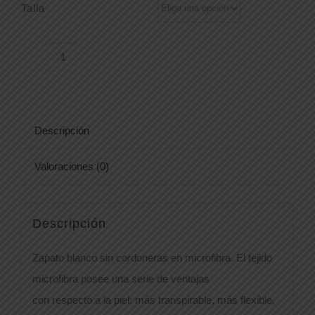
Talla
ADRIATICO1688ZBM
PRO
cantidad
Descripción
Valoraciones (0)
Descripción
Zapato blanco sin cordoneras en microfibra. El tejido
microfibra posee una serie de ventajas
con respecto a la piel: más transpirable, más flexible,