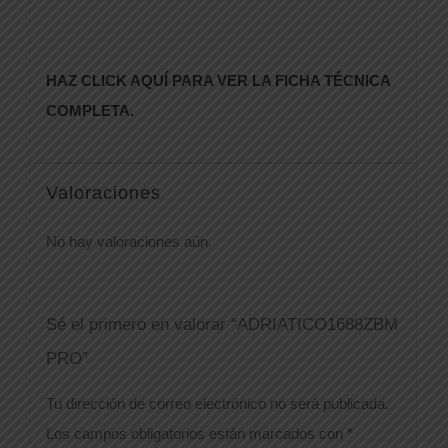
HAZ CLICK AQUÍ PARA VER LA FICHA TÉCNICA
COMPLETA.
Valoraciones
No hay valoraciones aún.
Sé el primero en valorar “ADRIATICO1688ZBM
PRO”
Tu dirección de correo electrónico no será publicada.
Los campos obligatorios están marcados con
*