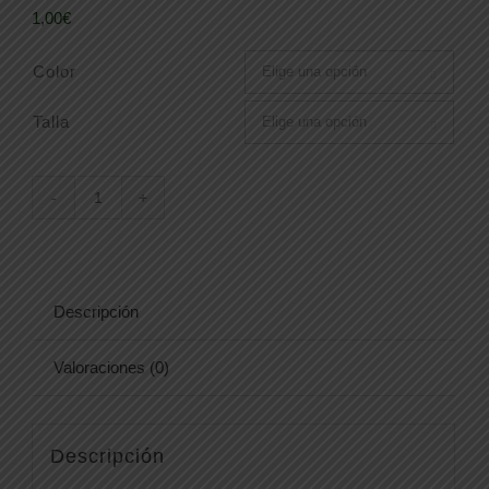
1,00
€
Color

Talla

BOLT
85700-
2
cantidad
Descripción
Valoraciones (0)
Descripción