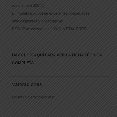
resistente a 300º C.
El modelo Bolt posee excelentes propiedades
antideslizantes y antiestáticas
ESD. Este calzado es 100 % METAL FREE.
HAZ CLICK AQUÍ PARA VER LA FICHA TÉCNICA
COMPLETA.
Valoraciones
No hay valoraciones aún.