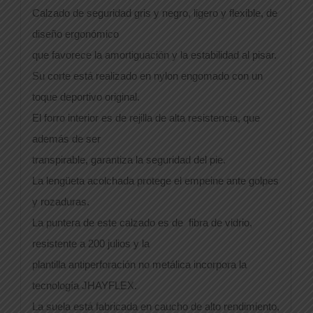
Calzado de seguridad gris y negro, ligero y flexible, de
diseño ergonómico
que favorece la amortiguación y la estabilidad al pisar.
Su corte está realizado en nylon engomado con un
toque deportivo original.
El forro interior es de rejilla de alta resistencia, que
además de ser
transpirable, garantiza la seguridad del pie.
La lengüeta acolchada protege el empeine ante golpes
y rozaduras.
La puntera de este calzado es de fibra de vidrio,
resistente a 200 julios y la
plantilla antiperforación no metálica incorpora la
tecnología JHAYFLEX.
La suela está fabricada en caucho de alto rendimiento,