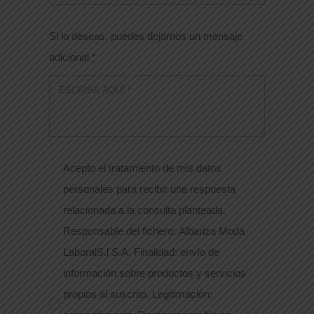
Si lo deseas, puedes dejarnos un mensaje
adicional
*
Acepto el tratamiento de mis datos
personales para recibir una respuesta
relacionada a la consulta planteada.
Responsable del fichero: Albariza Moda
LaboralS.l S.A. Finalidad: envío de
información sobre productos y servicios
propios al suscrito. Legitimación: