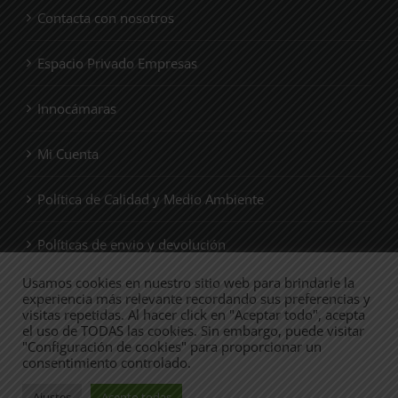
Contacta con nosotros
Espacio Privado Empresas
Innocámaras
Mi Cuenta
Política de Calidad y Medio Ambiente
Políticas de envio y devolución
Usamos cookies en nuestro sitio web para brindarle la
Quienes Somos
experiencia más relevante recordando sus preferencias y
visitas repetidas. Al hacer click en "Aceptar todo", acepta
el uso de TODAS las cookies. Sin embargo, puede visitar
Tienda
"Configuración de cookies" para proporcionar un
consentimiento controlado.
Ajustes
Acepto todas