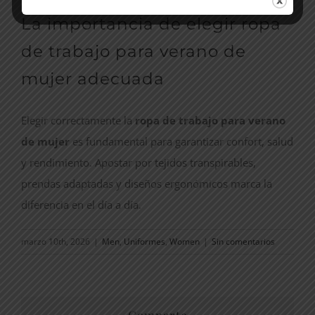
La importancia de elegir ropa
de trabajo para verano de
mujer adecuada
Elegir correctamente la
ropa de trabajo para verano
de mujer
es fundamental para garantizar confort, salud
y rendimiento. Apostar por tejidos transpirables,
prendas adaptadas y diseños ergonómicos marca la
diferencia en el día a día.
marzo 10th, 2026
|
Men
,
Uniformes
,
Women
|
Sin comentarios
Comparte