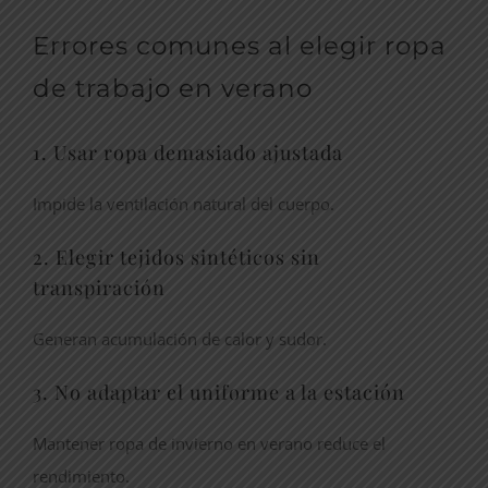
Errores comunes al elegir ropa
de trabajo en verano
1. Usar ropa demasiado ajustada
Impide la ventilación natural del cuerpo.
2. Elegir tejidos sintéticos sin
transpiración
Generan acumulación de calor y sudor.
3. No adaptar el uniforme a la estación
Mantener ropa de invierno en verano reduce el
rendimiento.