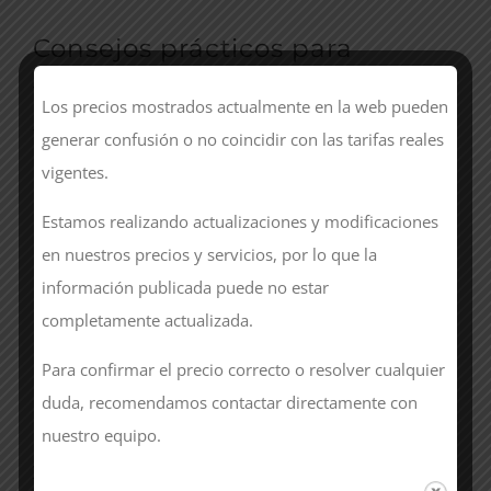
Consejos prácticos para
trabajar con altas
Los precios mostrados actualmente en la web pueden
temperaturas
generar confusión o no coincidir con las tarifas reales
vigentes.
Enumeración útil:
Estamos realizando actualizaciones y modificaciones
en nuestros precios y servicios, por lo que la
Usa colores claros para reflejar el calor
información publicada puede no estar
Lleva siempre una prenda de recambio
completamente actualizada.
Hidrátate constantemente
Evita tejidos gruesos o pesados
Para confirmar el precio correcto o resolver cualquier
Prioriza ropa certificada para uso laboral
duda, recomendamos contactar directamente con
nuestro equipo.
https://www.insst.es
(Instituto Nacional de Seguridad
y Salud en el Trabajo)