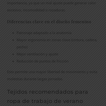
importancia, ya que un mal ajuste puede generar calor
excesivo, incomodidad o rozaduras.
Diferencias clave en el diseño femenino
Patronaje adaptado a la anatomía
Mayor ergonomía en zonas clave (cintura, cadera,
pecho)
Mejor ventilación y ajuste
Reducción de puntos de fricción
Esto permite una mayor libertad de movimiento y evita
molestias durante largas jornadas.
Tejidos recomendados para
ropa de trabajo de verano