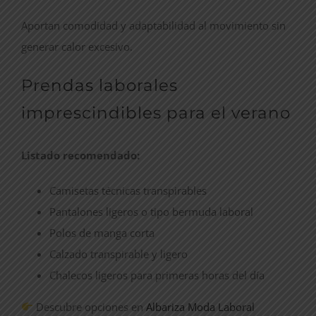
Aportan comodidad y adaptabilidad al movimiento sin
generar calor excesivo.
Prendas laborales
imprescindibles para el verano
Listado recomendado:
Camisetas técnicas transpirables
Pantalones ligeros o tipo bermuda laboral
Polos de manga corta
Calzado transpirable y ligero
Chalecos ligeros para primeras horas del día
Descubre opciones en
Albariza Moda Laboral