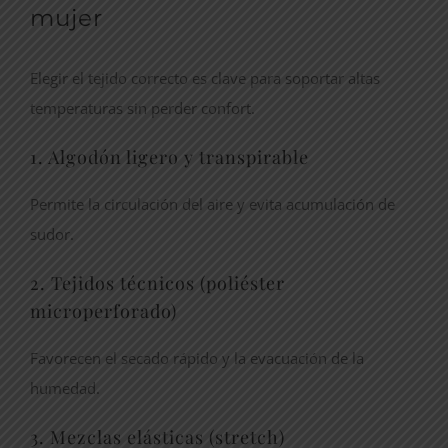
mujer
Elegir el tejido correcto es clave para soportar altas
temperaturas sin perder confort.
1. Algodón ligero y transpirable
Permite la circulación del aire y evita acumulación de
sudor.
2. Tejidos técnicos (poliéster
microperforado)
Favorecen el secado rápido y la evacuación de la
humedad.
3. Mezclas elásticas (stretch)