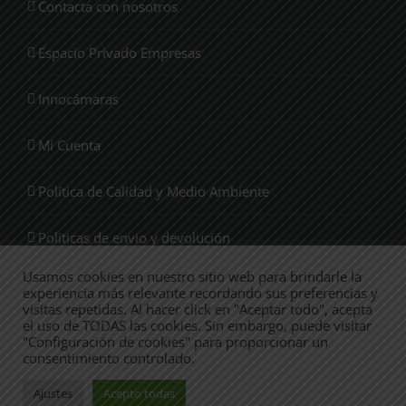
Contacta con nosotros
Espacio Privado Empresas
Innocámaras
Mi Cuenta
Política de Calidad y Medio Ambiente
Políticas de envio y devolución
Usamos cookies en nuestro sitio web para brindarle la
Quienes Somos
experiencia más relevante recordando sus preferencias y
visitas repetidas. Al hacer click en "Aceptar todo", acepta
el uso de TODAS las cookies. Sin embargo, puede visitar
Tienda
"Configuración de cookies" para proporcionar un
consentimiento controlado.
Ajustes
Acepto todas