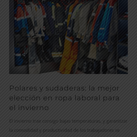
imagen
más
grande
Polares y sudaderas: la mejor
elección en ropa laboral para
el invierno
El invierno trae consigo bajas temperaturas, y garantizar
la comodidad y productividad de los trabajadores se