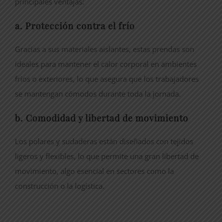
principales ventajas:
a. Protección contra el frío
Gracias a sus materiales aislantes, estas prendas son
ideales para mantener el calor corporal en ambientes
fríos o exteriores, lo que asegura que los trabajadores
se mantengan cómodos durante toda la jornada.
b. Comodidad y libertad de movimiento
Los polares y sudaderas están diseñados con tejidos
ligeros y flexibles, lo que permite una gran libertad de
movimiento, algo esencial en sectores como la
construcción o la logística.