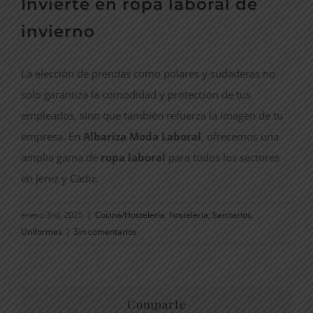
Invierte en ropa laboral de
invierno
La elección de prendas como polares y sudaderas no
solo garantiza la comodidad y protección de tus
empleados, sino que también refuerza la imagen de tu
empresa. En
Albariza Moda Laboral
, ofrecemos una
amplia gama de
ropa laboral
para todos los sectores
en Jerez y Cádiz.
enero 3rd, 2025
|
Cocina/Hostelería
,
hosteleria
,
Sanitarios
,
Uniformes
|
Sin comentarios
Comparte