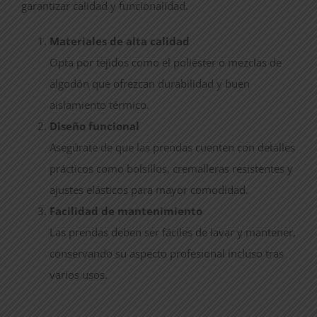
garantizar calidad y funcionalidad.
Materiales de alta calidad
Opta por tejidos como el poliéster o mezclas de
algodón que ofrezcan durabilidad y buen
aislamiento térmico.
Diseño funcional
Asegúrate de que las prendas cuenten con detalles
prácticos como bolsillos, cremalleras resistentes y
ajustes elásticos para mayor comodidad.
Facilidad de mantenimiento
Las prendas deben ser fáciles de lavar y mantener,
conservando su aspecto profesional incluso tras
varios usos.