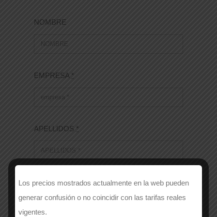
NOMBRE
EMPRESA
*
APELLIDOS
*
Número de contacto
*
Los precios mostrados actualmente en la web pueden
generar confusión o no coincidir con las tarifas reales
vigentes.