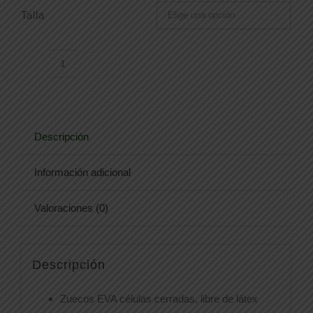
Talla

ZUECO
FLOTANTE
cantidad
Descripción
Información adicional
Valoraciones (0)
Descripción
Zuecos EVA células cerradas, libre de látex