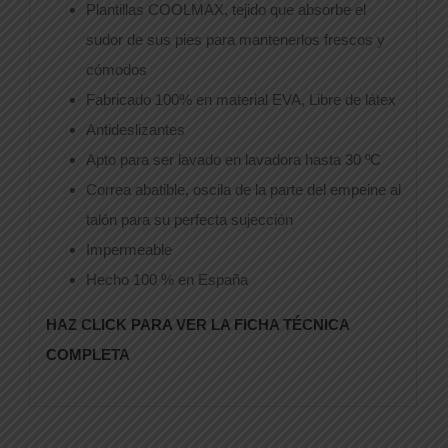
Plantillas COOLMAX, tejido que absorbe el
sudor de sus pies para mantenerlos frescos y
cómodos
Fabricado 100% en material EVA, Libre de látex
Antideslizantes
Apto para ser lavado en lavadora hasta 30 ºC
Correa abatible, oscila de la parte del empeine al
talón para su perfecta sujección
Impermeable
Hecho 100 % en España
HAZ CLICK PARA VER LA FICHA TÉCNICA
COMPLETA