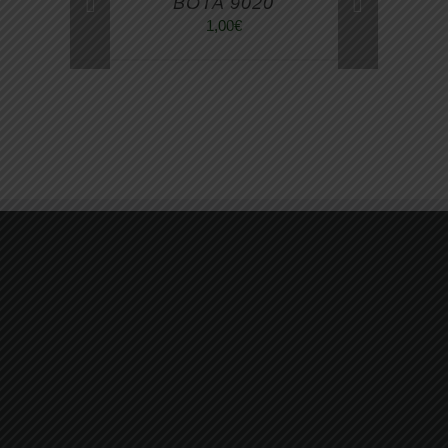
BOTA 9020
1,00
€