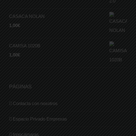
CASACA NOLAN
1,00
€
CAMISA 1020B
1,00
€
PÁGINAS
Contacta con nosotros
Espacio Privado Empresas
Innocámaras