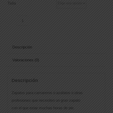
Talla
ZAPATO
GOURMET
cantidad
Descripción
Valoraciones (0)
Descripción
Zapatos para camareros o azafatos o otras
profesiones que necesiten un gran zapato
con el que estar muchas horas de pie.