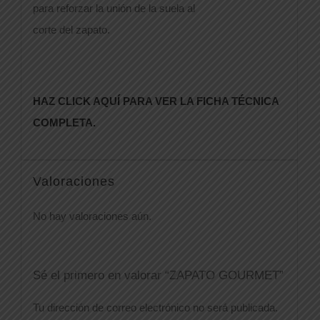
para reforzar la unión de la suela al
corte del zapato.
HAZ CLICK AQUÍ PARA VER LA FICHA TÉCNICA
COMPLETA.
Valoraciones
No hay valoraciones aún.
Sé el primero en valorar “ZAPATO GOURMET”
Tu dirección de correo electrónico no será publicada.