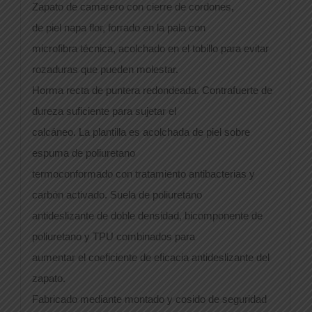
Zapato de camarero con cierre de cordones,
de piel napa flor, forrado en la pala con
microfibra técnica, acolchado en el tobillo para evitar
rozaduras que pueden molestar.
Horma recta de puntera redondeada. Contrafuerte de
dureza suficiente para sujetar el
calcáneo. La plantilla es acolchada de piel sobre
espuma de poliuretano
termoconformado con tratamiento antibacterias y
carbón activado. Suela de poliuretano
antideslizante de doble densidad, bicomponente de
poliuretano y TPU combinados para
aumentar el coeficiente de eficacia antideslizante del
zapato.
Fabricado mediante montado y cosido de seguridad