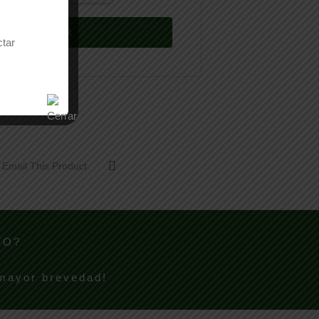
ctar
Email This Product
TO?
 mayor brevedad!