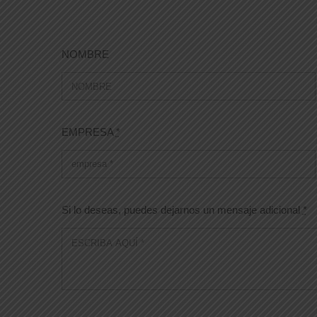
NOMBRE
EMPRESA
*
Si lo deseas, puedes dejarnos un mensaje adicional
*