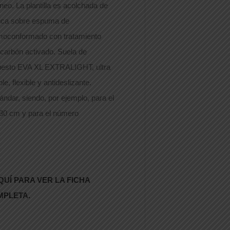
áneo. La plantilla es acolchada de
nica sobre espuma de
rmoconformado con tratamiento
 carbón activado. Suela de
uesto EVA XL EXTRALIGHT, ultra
ble, flexible y antideslizante.
stándar, siendo, por ejemplo, para el
30 cm y para el número
QUÍ PARA VER LA FICHA
MPLETA.