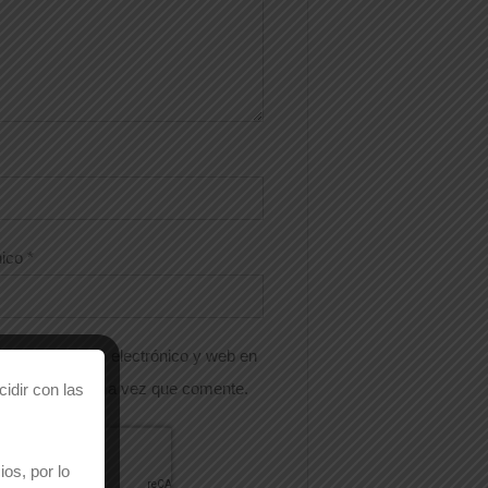
nico
*
nombre, correo electrónico y web en
 para la próxima vez que comente.
idir con las
os, por lo