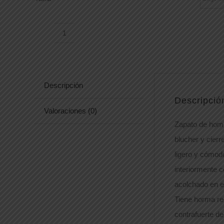
ZAPATO
ATENAS
cantidad
Descripción
Descripció
Valoraciones (0)
Zapato de hombr
blucher y cier
ligero y cómodo
interiormente c
acolchado en el
Tiene horma re
contrafuerte de