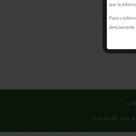
que la inform
Para confirma
directamente 
¿N
¡Contacte con n