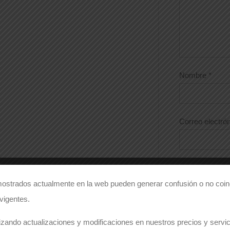
Nombre
*
Correo electró
Guarda mi 
este navegador
ostrados actualmente en la web pueden generar confusión o no coinc
 vigentes.
zando actualizaciones y modificaciones en nuestros precios y servici