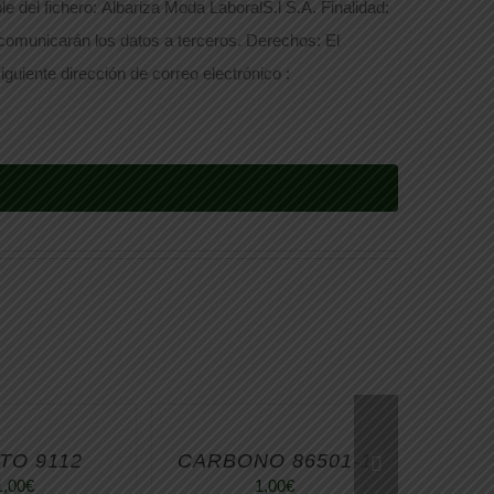
e del fichero: Albariza Moda LaboralS.l S.A. Finalidad:
 comunicarán los datos a terceros. Derechos: El
iguiente dirección de correo electrónico :
TO 9112
CARBONO 86501-1
1,00
€
1,00
€