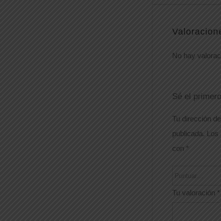
Valoracion
No hay valorac
Sé el prime
Tu dirección de
publicada.
Los 
con
*
Tu valoración
*