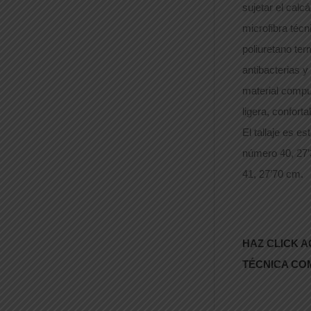
sujetar el calc
microfibra téc
poliuretano te
antibacterias y
material comp
ligera, conforta
El tallaje es e
número 40, 27’
41, 27’70 cm.
HAZ CLICK A
TÉCNICA CO