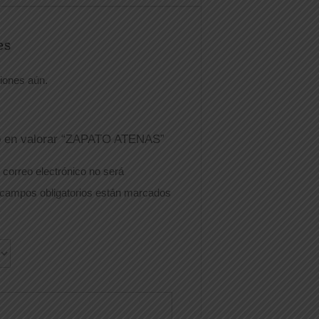
es
iones aún.
ro en valorar “ZAPATO ATENAS”
 correo electrónico no será
campos obligatorios están marcados