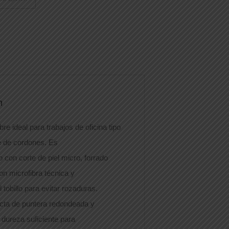
n
e ideal para trabajos de oficina tipo
re de cordones. Es
 con corte de piel micro, forrado
on microfibra técnica y
 tobillo para evitar rozaduras.
cta de puntera redondeada y
 dureza suficiente para