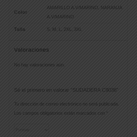
AMARILLO A.V/MARINO, NARANJA
Color
A.V/MARINO
Talla
S, M, L, 2XL, 3XL
Valoraciones
No hay valoraciones aún.
Sé el primero en valorar “SUDADERA C9036”
Tu dirección de correo electrónico no será publicada.
Los campos obligatorios están marcados con
*