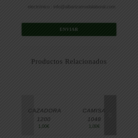
electrónico : info@albarizamodalaboral.com
ENVIAR
Productos Relacionados
CAZADORA
CAMISA
CH
1200
1048
1,00
€
1,00
€