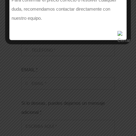
APELLIDOS
*
duda, recomendamos contactar directamente con
nuestro equipo.
Número de contacto
*
EMAIL
*
Si lo deseas, puedes dejarnos un mensaje
adicional
*