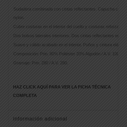
Sudadera combinada con cintas reflectantes. Capucha con cord
nylon.
Cubre costuras en el interior del cuello y costuras reforzadas. 
Dos bolsos laterales interiores. Dos cintas reflectantes en p
Suave y cálido acabado en el interior. Puños y cintura elástic
Composición: Prin. 80% Poliéster 20% Algodón / A.V. 100% Po
Gramaje: Prin. 280 / A.V. 280.
HAZ CLICK AQUÍ PARA VER LA FICHA TÉCNICA
COMPLETA
Información adicional