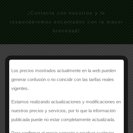
¡Contacte con nosotros y le
responderemos encantados con la mayor
brevedad!
Los precios mostrados actualmente en la web pueden
NOMBRE
generar confusión o no coincidir con las tarifas reales
vigentes.
Estamos realizando actualizaciones y modificaciones en
EMPRESA
*
nuestros precios y servicios, por lo que la información
publicada puede no estar completamente actualizada.
Para confirmar el precio correcto o resolver cualquier