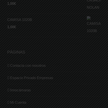
1,00
€
CAMISA 1020B
1,00
€
PÁGINAS
Contacta con nosotros
Espacio Privado Empresas
Innocámaras
Mi Cuenta