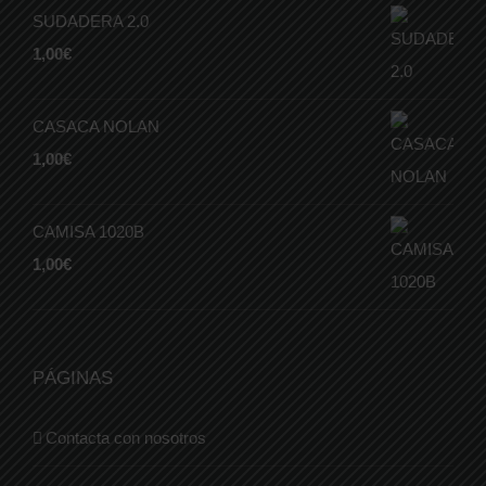
SUDADERA 2.0
1,00
€
CASACA NOLAN
1,00
€
CAMISA 1020B
1,00
€
PÁGINAS
Contacta con nosotros