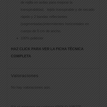
de rejilla en axilas para mejorar la
transpirabildad, tejido transpirable y de secado
rápido y 2 bandas reflectantes
(segmentadas)intermitentes horizontales en
cuerpo de 5 cm de ancho.
100% poliéster
HAZ CLICK PARA VER LA FICHA TÉCNICA
COMPLETA
Valoraciones
No hay valoraciones aún.
Sé el primero en valorar “POLO 1057Z”