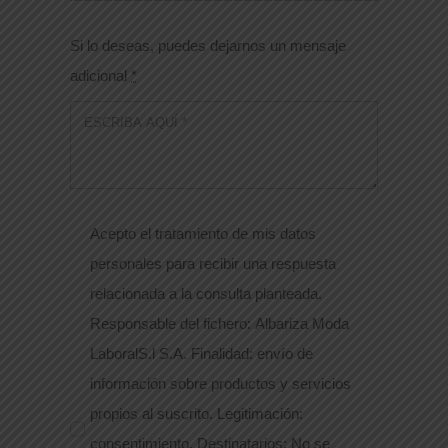
Si lo deseas, puedes dejarnos un mensaje
adicional
*
Acepto el tratamiento de mis datos
personales para recibir una respuesta
relacionada a la consulta planteada.
Responsable del fichero: Albariza Moda
LaboralS.l S.A. Finalidad: envío de
información sobre productos y servicios
propios al suscrito. Legitimación:
consentimiento. Destinatarios: No se