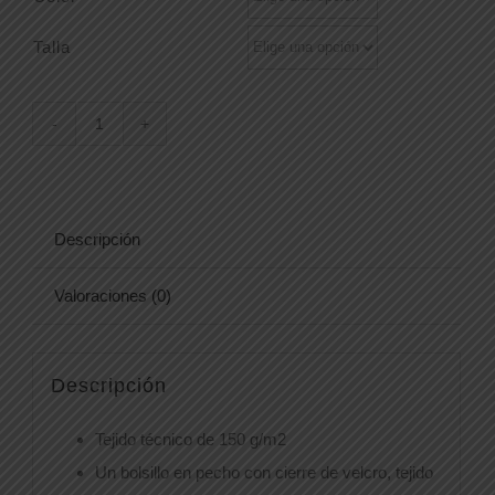
Talla
POLO
1057Z
cantidad
Descripción
Valoraciones (0)
Descripción
Tejido técnico de 150 g/m2
Un bolsillo en pecho con cierre de velcro, tejido