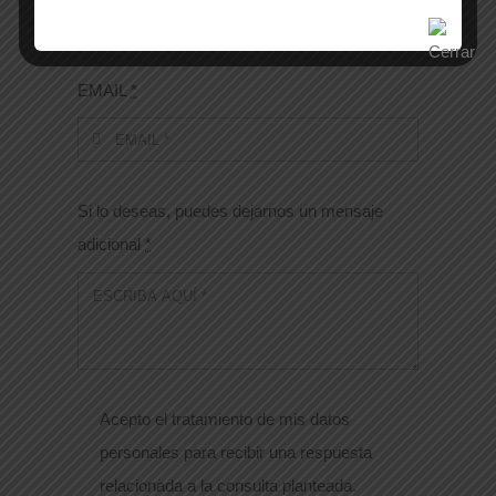
EMAIL
*
Si lo deseas, puedes dejarnos un mensaje
adicional
*
Acepto el tratamiento de mis datos
personales para recibir una respuesta
relacionada a la consulta planteada.