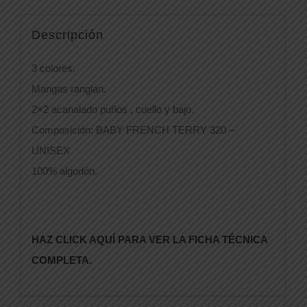
Descripción
3 colores.
Mangas ranglán.
2×2 acanalado puños , cuello y bajo.
Composición: BABY FRENCH TERRY 320 –
UNISEX
100% algodón.
HAZ CLICK AQUÍ PARA VER LA FICHA TÉCNICA
COMPLETA.