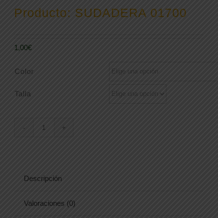
Producto: SUDADERA 01700
1,00
€
Color
Talla
SUDADERA
01700
cantidad
Descripción
Valoraciones (0)