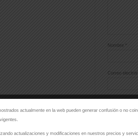
Nombre
*
Correo electró
Guarda mi 
este navegador
ostrados actualmente en la web pueden generar confusión o no coinc
 vigentes.
zando actualizaciones y modificaciones en nuestros precios y servici