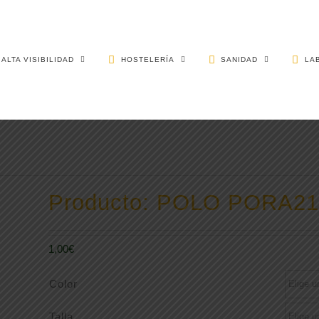
ALTA VISIBILIDAD
HOSTELERÍA
SANIDAD
LA
Producto: POLO PORA2
1,00
€
Color
Talla