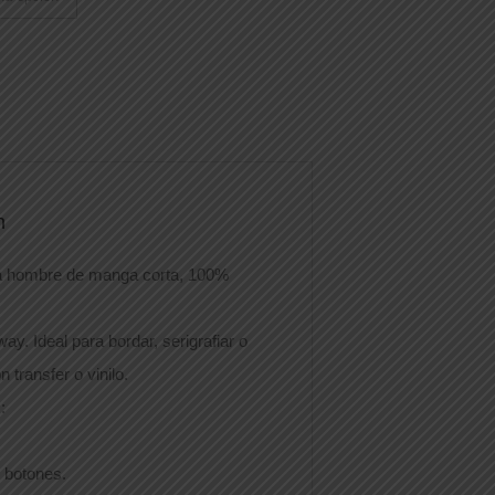
n
ra hombre de manga corta, 100%
ay. Ideal para bordar, serigrafiar o
 transfer o vinilo.
:
 botones.