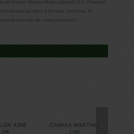
e del fichero: Albariza Moda LaboralS.l S.A. Finalidad:
 comunicarán los datos a terceros. Derechos: El
iguiente dirección de correo electrónico :
LÓN 430E
CAMISA MARTINA
1,00
€
1,00
€