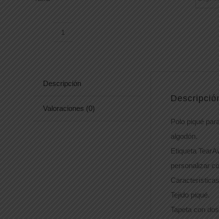
POLO
PORA210
cantidad
Descripción
Descripció
Valoraciones (0)
Polo piqué pa
algodón.
Etiqueta TearAw
personalizar con
Características
Tejido piqué.
Tapeta con dos