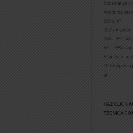
Bocamanga y cu
Aberturas later
210 g/m²
100% Algodón 
GM – 85% Algo
AS – 98% Algo
Etiqueta remov
100% algodón 
gr.
HAZ CLICK A
TÉCNICA CO