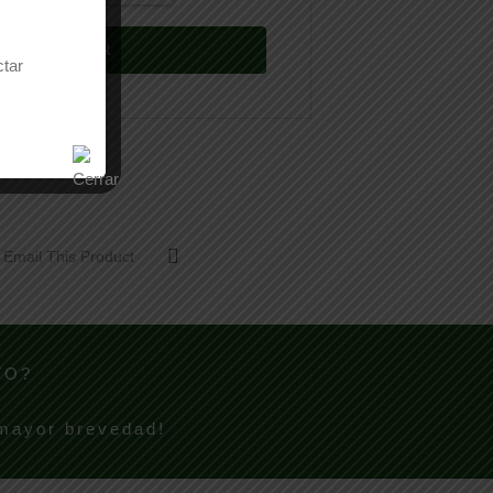
ctar
Email This Product
TO?
 mayor brevedad!