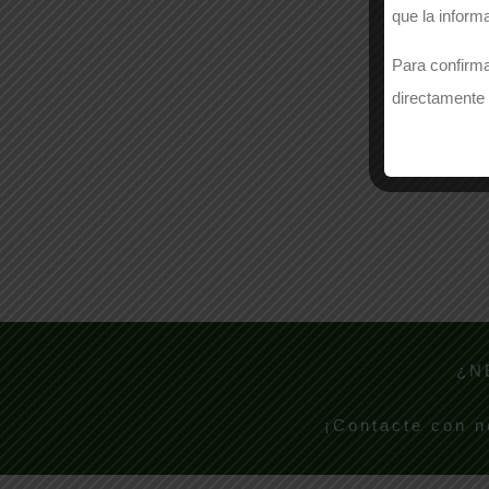
que la inform
Para confirma
directamente 
¿N
¡Contacte con n