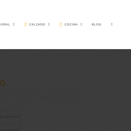
BORAL
CALZADO
COCINA
BLOG
10