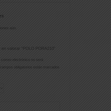
es
iones aún.
ro en valorar “POLO PORA210”
 correo electrónico no será
campos obligatorios están marcados