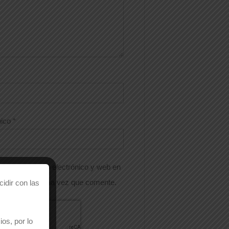
nico
*
nombre, correo electrónico y web en
 para la próxima vez que comente.
idir con las
os, por lo