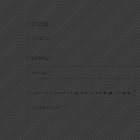
NOMBRE
EMPRESA
*
Si lo deseas, puedes dejarnos un mensaje adicional
*