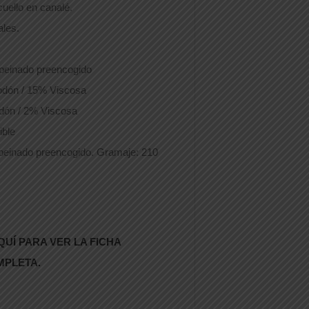
ello en canalé.
ales.
peinado preencogido
dón / 15% Viscosa
dón / 2% Viscosa
ible
peinado preencogido. Gramaje: 210
QUÍ PARA VER LA FICHA
MPLETA.