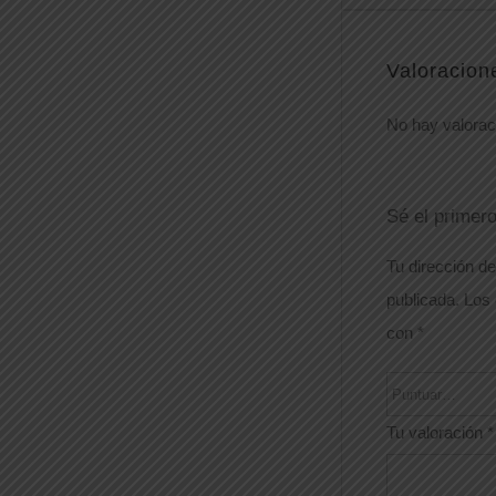
Valoracion
No hay valorac
Sé el prime
Tu dirección de
publicada.
Los 
con
*
Tu valoración
*