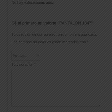
No hay valoraciones aún.
Sé el primero en valorar “PANTALÓN 1847”
Tu dirección de correo electrónico no será publicada.
Los campos obligatorios están marcados con
*
Tu valoración
*