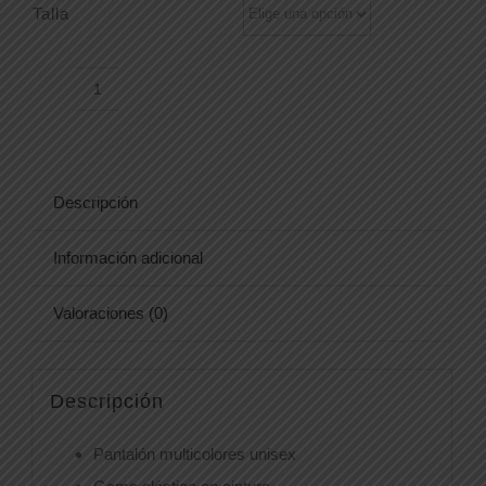
Talla
PANTALÓN
1847
cantidad
Descripción
Información adicional
Valoraciones (0)
Descripción
Pantalón multicolores unisex