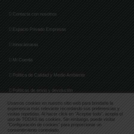
Contacta con nosotros
Espacio Privado Empresas
Innocámaras
Mi Cuenta
Política de Calidad y Medio Ambiente
Políticas de envio y devolución
Usamos cookies en nuestro sitio web para brindarle la
Quienes Somos
experiencia más relevante recordando sus preferencias y
visitas repetidas. Al hacer click en "Aceptar todo", acepta el
uso de TODAS las cookies. Sin embargo, puede visitar
Tienda
"Configuración de cookies" para proporcionar un
consentimiento controlado.