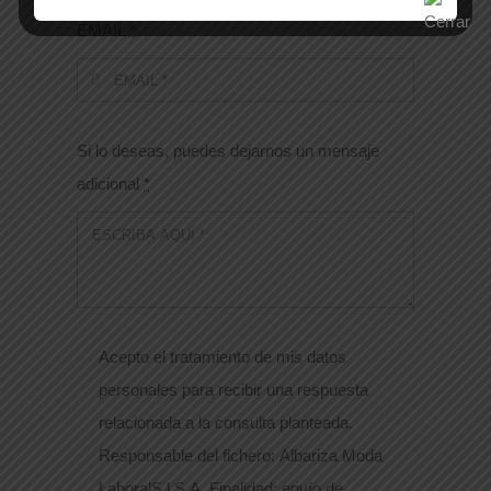
EMAIL
*
Si lo deseas, puedes dejarnos un mensaje
adicional
*
Acepto el tratamiento de mis datos
personales para recibir una respuesta
relacionada a la consulta planteada.
Responsable del fichero: Albariza Moda
LaboralS.l S.A. Finalidad: envío de