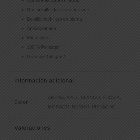
Goma elástica en cintura.
Dos bolsillos laterales en corte
Bolsillo cuchillero en pierna
Antibacteriano
Microfibara
100 % Poliéster
Gramaje 150 g/m2
Información adicional
ARENA, AZUL, BLANCO, FUCSIA,
Color
MORADO, NEGRO, PISTACHO
Valoraciones