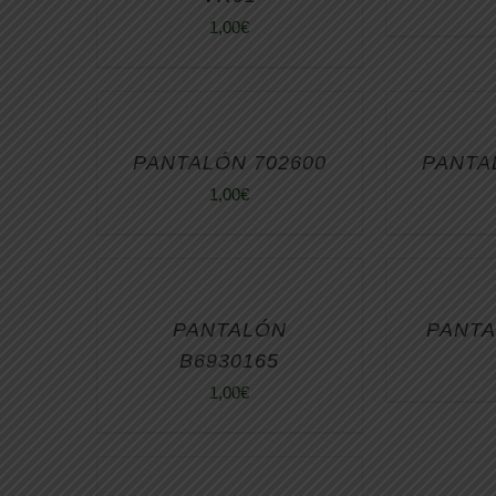
1,00
€
PANTALÓN 702600
PANTA
1,00
€
PANTALÓN
PANTA
B6930165
1,00
€