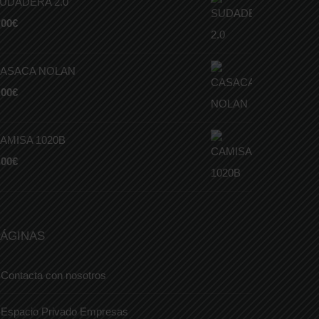
UDADERA 2.0
,00
€
ASACA NOLAN
,00
€
AMISA 1020B
,00
€
ÁGINAS
Contacta con nosotros
Espacio Privado Empresas