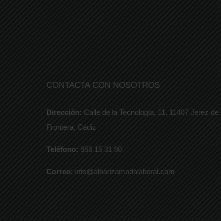
CONTACTA CON NOSOTROS
Dirección:
Calle de la Tecnología, 11, 11407 Jerez de 
Frontera, Cádiz
Teléfono:
956 15 31 90
Correo:
info@albarizamodalaboral.com