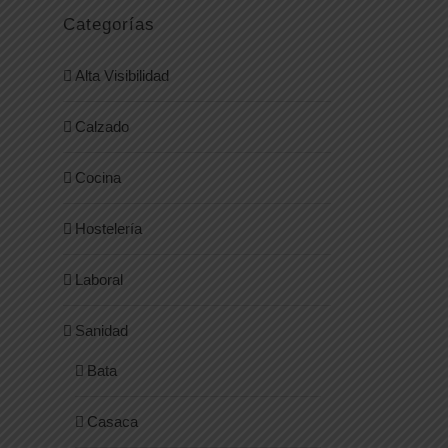
Categorías
Alta Visibilidad
Calzado
Cocina
Hostelería
Laboral
Sanidad
Bata
Casaca