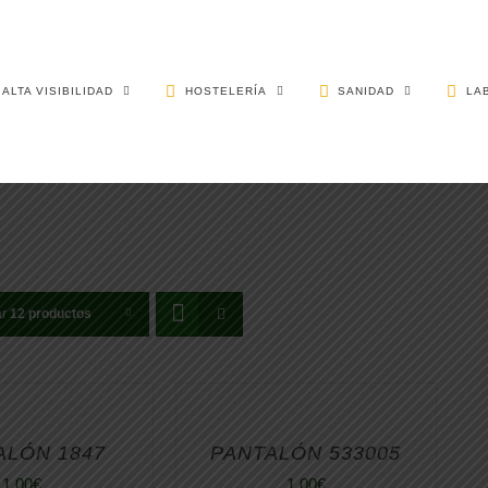
ALTA VISIBILIDAD
HOSTELERÍA
SANIDAD
LA
ar
12 productos
ALÓN 1847
PANTALÓN 533005
1,00
€
1,00
€