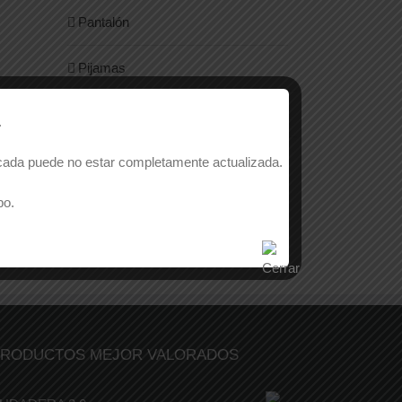
Pantalón
Pijamas
Sin categorizar
.
licada puede no estar completamente actualizada.
po.
RODUCTOS MEJOR VALORADOS