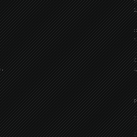
S
1
C
1
C
1
la
P