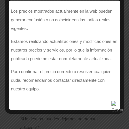
Los precios mostrados actualmente en la web pueden
generar confusión o no coincidir con las tarifas reales
APELLIDOS
*
vigentes.
Estamos realizando actualizaciones y modificaciones en
nuestros precios y servicios, por lo que la información
Número de contacto
*
publicada puede no estar completamente actualizada.
Para confirmar el precio correcto o resolver cualquier
duda, recomendamos contactar directamente con
EMAIL
*
nuestro equipo.
Si lo deseas, puedes dejarnos un mensaje
adicional
*