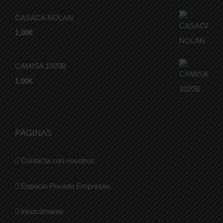
CASACA NOLAN
1,00
€
CAMISA 1020B
1,00
€
PÁGINAS
Contacta con nosotros
Espacio Privado Empresas
Innocámaras