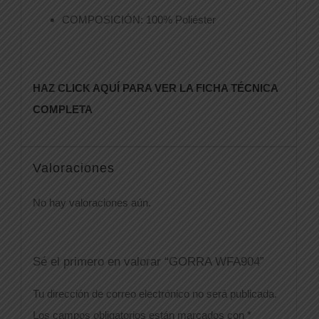
COMPOSICIÓN: 100% Poliéster
HAZ CLICK AQUÍ PARA VER LA FICHA TÉCNICA
COMPLETA
Valoraciones
No hay valoraciones aún.
Sé el primero en valorar “GORRA WFA904”
Tu dirección de correo electrónico no será publicada.
Los campos obligatorios están marcados con
*