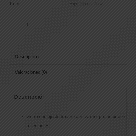
Talla
GORRA
WFA904
cantidad
Descripción
Valoraciones (0)
Descripción
Gorra con ajuste trasero con velcro, protector de nuca.
reflectantes.