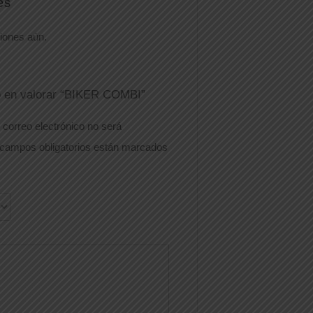
es
iones aún.
o en valorar “BIKER COMBI”
 correo electrónico no será
campos obligatorios están marcados