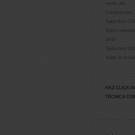
viento, etc.
Composición:
Tejido flúor Ox
Tejido contras
300D
Tejido forro 10
Tejido acolcha
HAZ CLICK A
TÉCNICA CO