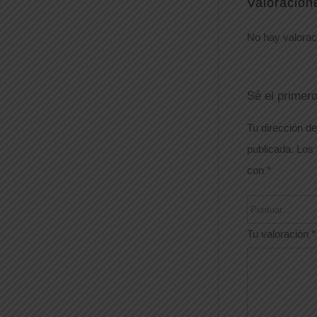
Valoracion
No hay valorac
Sé el primer
Tu dirección de
publicada.
Los 
con
*
Tu valoración
*