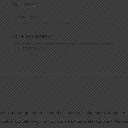
APELLIDOS
*
Número de contacto
*
ecibir una respuesta relacionada a la consulta planteada. Responsabl
opios al suscrito. Legitimación: consentimiento. Destinatarios: No se