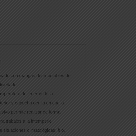
n
nado con mangas desmontables de
 diseñado
temperatura del cuerpo de la
erior y capucha oculta en cuello.
usivo permite realizar de forma
a trabajos a la intemperie
e situaciones climatológicas: frio,