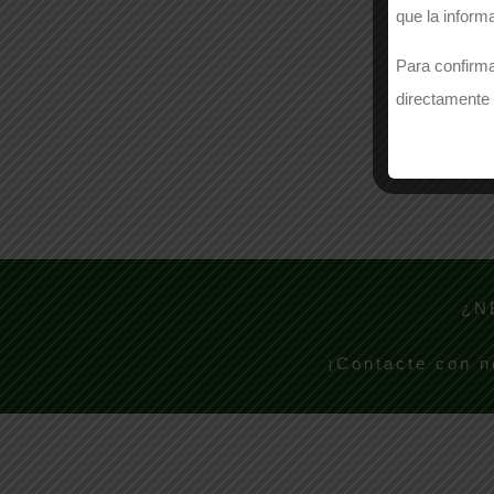
que la inform
Para confirma
directamente 
¿N
¡Contacte con n