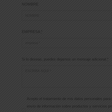
NOMBRE
EMPRESA
*
Si lo deseas, puedes dejarnos un mensaje adicional
*
Acepto el tratamiento de mis datos personales para r
envío de información sobre productos y servicios pr