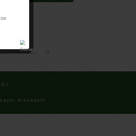
ctar
Email This Product
TO?
 mayor brevedad!