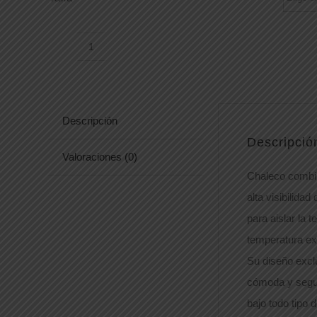
BIKER
COMBI
cantidad
Descripción
Descripció
Valoraciones (0)
Chaleco combi
alta visibilidad
para aislar la 
temperatura ext
Su diseño excl
cómoda y segur
bajo todo tipo d