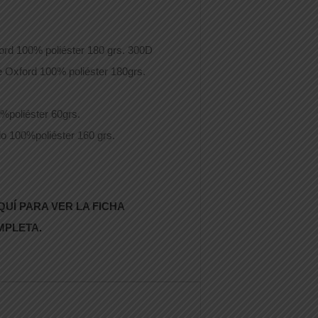
ford 100% poliéster 180 grs. 300D
te Oxford 100% poliéster 180grs.
0%poliéster 60grs.
do 100%poliéster 160 grs.
QUÍ PARA VER LA FICHA
MPLETA.