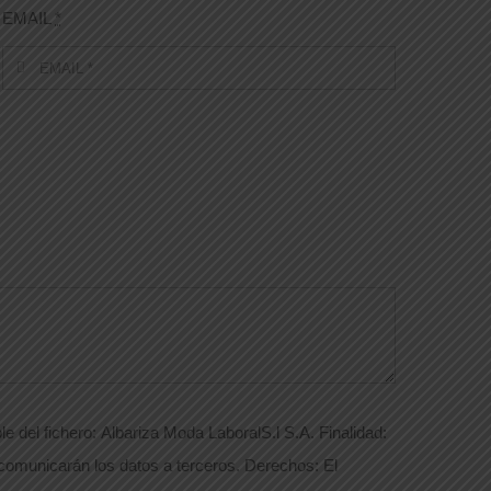
EMAIL
*
e del fichero: Albariza Moda LaboralS.l S.A. Finalidad:
 comunicarán los datos a terceros. Derechos: El