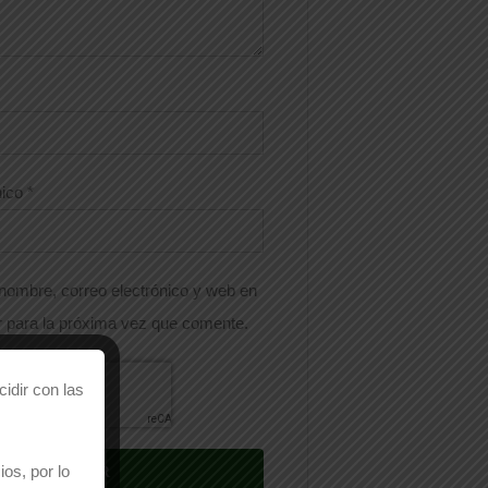
nico
*
nombre, correo electrónico y web en
 para la próxima vez que comente.
idir con las
os, por lo