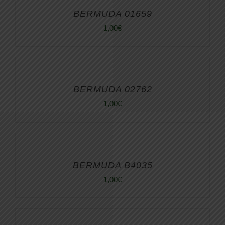
BERMUDA 01659
1,00
€
BERMUDA 02762
1,00
€
BERMUDA B4035
1,00
€