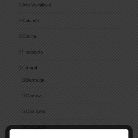
Alta Visibilidad
Calzado
Cocina
Hostelería
Laboral
Bermuda
Camisa
Camiseta
Cazadora