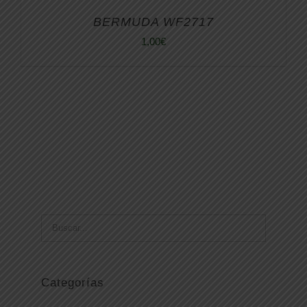
BERMUDA WF2717
1,00
€
Categorías