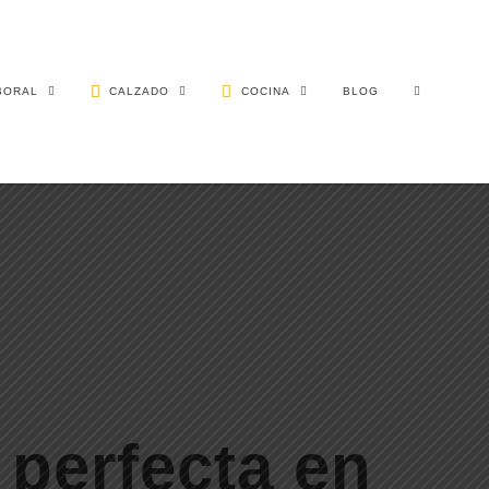
BORAL
CALZADO
COCINA
BLOG
 perfecta en