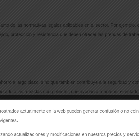
tanto de las normativas legales aplicables en tu sector. Por ejemplo,
tejido, protección y resistencia que deben ofrecer las prendas de tr
n ahorro a largo plazo, sino que también contribuye a la seguridad y
orzado o las mezclas con poliéster, que ayudan a mantener el estado
ostrados actualmente en la web pueden generar confusión o no coinc
 vigentes.
e sientan mejor y rindan más. Hoy en día, existen múltiples opcion
como los bolsillos estratégicos, las rodilleras reforzadas o los cierre
zando actualizaciones y modificaciones en nuestros precios y servici