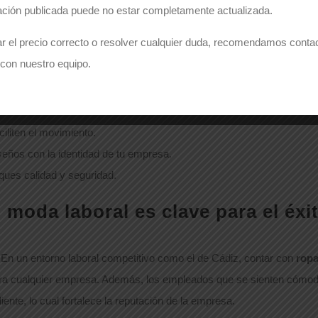
ación publicada puede no estar completamente actualizada.
r el precio correcto o resolver cualquier duda, recomendamos conta
mprar ropa laboral?
con nuestro equipo.
ropa cumple con las normativas del sector.
 y de fácil mantenimiento.
iliten el movimiento.
iseños con la identidad de tu empresa.
iques calidad y seguridad.
 moda laboral es clave para el éxi
. En un entorno laboral competitivo como el de Cádiz, contar con
ropa
ara cualquier empresa. Además, los empleados que se sienten cómo
ente, lo cual fortalece la reputación de la empresa.