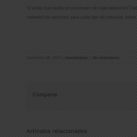
Si estás buscando un proveedor de ropa laboral en Cád
variedad de opciones para cada tipo de industria, toda
noviembre 4th, 2024
|
ropadetrabajo
|
Sin comentarios
Comparte
Artículos relacionados