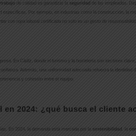
 trabajo
de calidad es garantizar la
seguridad
de los empleados. Depe
específicas. Por ejemplo, en industrias como la construcción, la me
tar con ropa laboral certificada no solo es un gesto de responsabilid
presa. En Cádiz, donde el turismo y la hostelería son sectores clav
y confianza. Además, una uniformidad adecuada refuerza la identida
ertenencia y cohesión entre el equipo.
 en 2024: ¿qué busca el cliente a
cias. En 2024, la demanda está marcada por la
sostenibilidad
, la
co