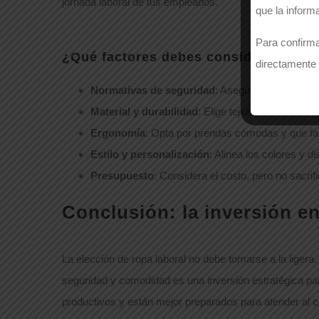
jornada laboral de tus empleados.
que la inform
Para confirma
¿Qué factores debes considerar al co
directamente 
Normativas de seguridad
: Asegúrate de que la 
Material y durabilidad
: Elige tejidos resistentes
Ergonomía
: Opta por prendas cómodas y que fac
Estilo y personalización
: Alinea los colores y d
Presupuesto
: Considera el costo, pero no sacrif
Conclusión: la inversión en
La elección de ropa laboral no debe tomarse a la ligera
seguridad y comodidad es una inversión estratégica p
productivos y están mejor preparados para atender al cli