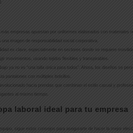
:
 más empresas apuestan por uniformes elaborados con materiales rec
a una imagen de responsabilidad social corporativa.
idad es clave, especialmente en sectores donde se requiere movilida
ir movimientos, usando tejidos flexibles y transpirables.
abajo ya no es “una talla única para todos”. Ahora, los diseños se pe
a pantalones con múltiples bolsillos.
a evolucionado hacia prendas que combinan el estilo casual y prof
egantes al mismo tiempo.
opa laboral ideal para tu empresa
u equipo, sigue estos consejos para asegurarte de hacer la mejor elecc