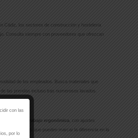
 en Cádiz, los sectores de construcción y hostelería
abajo. Consulta siempre con proveedores que ofrezcan
 comodidad de los empleados. Busca materiales que
 de las prendas incluso tras numerosos lavados.
idir con las
es de
ropa de trabajo ergonómica
, con ajustes
s de fácil acceso, que pueden marcar la diferencia en la
os, por lo