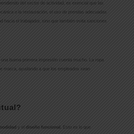
ndiendo del sector de actividad, es esencial que las
cánica o la restauración, el uso de prendas adecuadas
ad hacia el trabajador, sino que también evita sanciones
e, una buena primera impresión cuenta mucho. La ropa
d de marca, ayudando a que los empleados sean
ctual?
modidad
y el
diseño funcional
. Esto es lo que