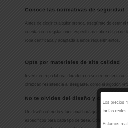
Conoce las normativas de seguridad
Antes de elegir cualquier prenda, asegúrate de estar al 
cuentan con regulaciones específicas sobre el tipo de 
ropa certificada y adaptada a estos requerimientos.
Opta por materiales de alta calidad
Invertir en ropa laboral duradera no solo representa u
ofrezcan
resistencia al desgaste
, como el algodón ref
No te olvides del diseño y confort
Los precios m
tarifas reales
Un diseño cómodo y funcional hará que los empleados s
específicos para cada tipo de tarea. Considera detalles 
Estamos reali