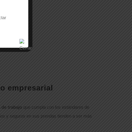
ctar
to empresarial
 de trabajo
que cumpla con los estándares de
dos y seguros en sus prendas tienden a ser más