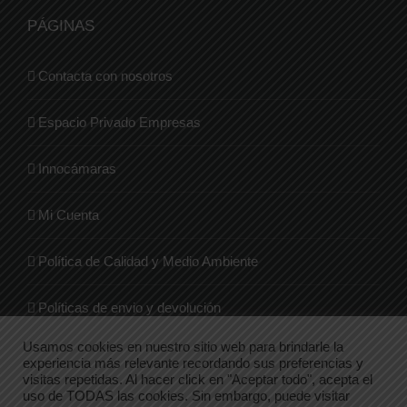
PÁGINAS
Contacta con nosotros
Espacio Privado Empresas
Innocámaras
Mi Cuenta
Política de Calidad y Medio Ambiente
Políticas de envio y devolución
Usamos cookies en nuestro sitio web para brindarle la
Quienes Somos
experiencia más relevante recordando sus preferencias y
visitas repetidas. Al hacer click en "Aceptar todo", acepta el
uso de TODAS las cookies. Sin embargo, puede visitar
Tienda