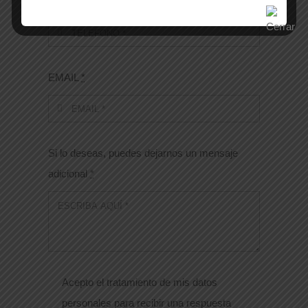
Número de contacto
*
EMAIL
*
Si lo deseas, puedes dejarnos un mensaje
adicional
*
Acepto el tratamiento de mis datos
personales para recibir una respuesta