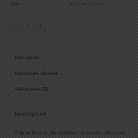
Talla
HI-
VI
RAINSET
cantidad
Descripción
Información adicional
Valoraciones (0)
Descripción
Traje de lluvia de alta visibilidad con bandas reflectantes.