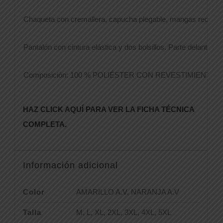
Chaqueta con cremallera, capucha plegable, mangas rectas, m
Pantalón con cintura elástica y dos bolsillos. Parte delantera 
Composición: 100 % POLIÉSTER CON REVESTIMIENTO D
HAZ CLICK AQUÍ PARA VER LA FICHA TÉCNICA
COMPLETA.
Información adicional
Color
AMARILLO A.V, NARANJA A.V
Talla
M, L, XL, 2XL, 3XL, 4XL, 5XL