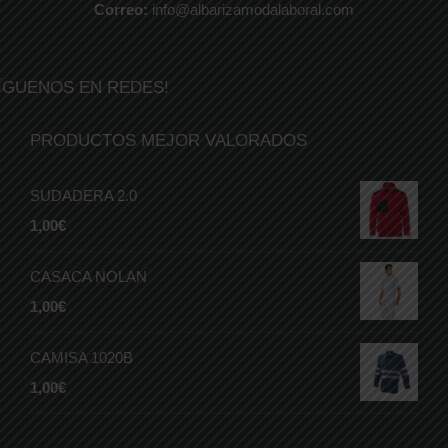
Correo:
info@albarizamodalaboral.com
ÍGUENOS EN REDES!
PRODUCTOS MEJOR VALORADOS
SUDADERA 2.0
1,00
€
CASACA NOLAN
1,00
€
CAMISA 1020B
1,00
€