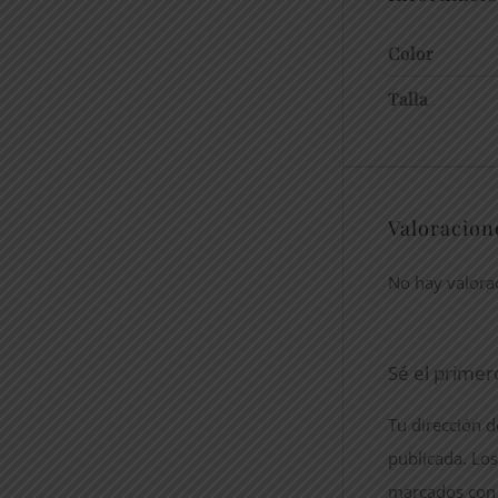
Color
Talla
Valoracion
No hay valora
Sé el primer
Tu dirección d
publicada.
Los
marcados co