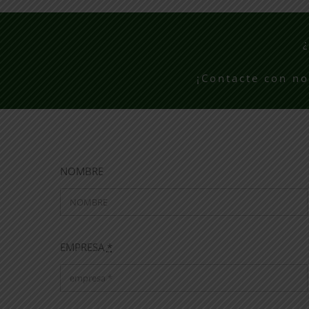
¡Contacte con n
NOMBRE
EMPRESA
*