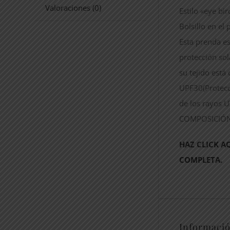
Valoraciones (0)
Estilo «eye bi
Bolsillo en el
Esta prenda e
protección sol
su tejido está 
UPF30(Protecc
de los rayos U
COMPOSICIÓN:
HAZ CLICK A
COMPLETA.
Informació