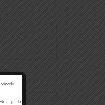
*
coincidir
ónico
*
icios, por lo