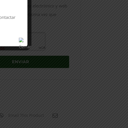
nombre, correo electrónico y web
ador para la próxima vez que
ontactar
Email This Product