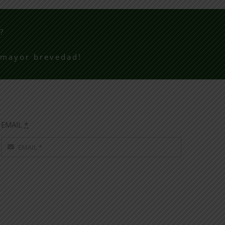
?
 mayor brevedad!
EMAIL
*