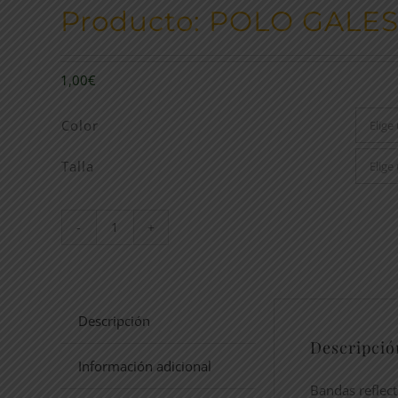
Producto: POLO GALE
1,00
€
Color
Talla
POLO
GALES
cantidad
Descripción
Descripció
Información adicional
Bandas reflect