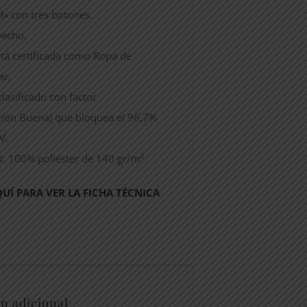
rd» con tres botones.
 pecho.
stá certificada como Ropa de
ar,
clasificado con factor
ión Buena) que bloquea el 96,7%
V.
 100% poliéster de 140 gr/m².
QUÍ PARA VER LA FICHA TÉCNICA
n adicional