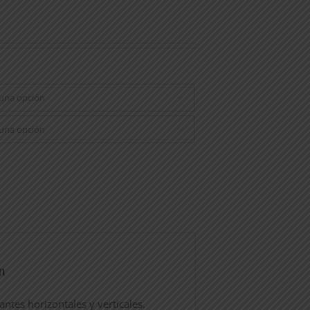
S


n
antes horizontales y verticales.