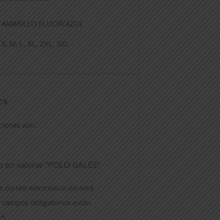
AMARILLO FLUOR/AZUL
S, M, L, XL, 2XL, 3XL
es
ciones aún.
o en valorar “POLO GALES”
e correo electrónico no será
 campos obligatorios están
n
*