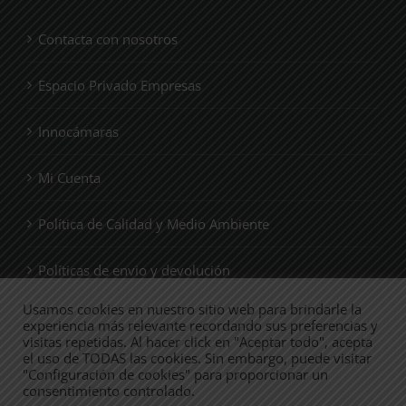
Contacta con nosotros
Espacio Privado Empresas
Innocámaras
Mi Cuenta
Política de Calidad y Medio Ambiente
Políticas de envio y devolución
Usamos cookies en nuestro sitio web para brindarle la
Quienes Somos
experiencia más relevante recordando sus preferencias y
visitas repetidas. Al hacer click en "Aceptar todo", acepta
el uso de TODAS las cookies. Sin embargo, puede visitar
Tienda
"Configuración de cookies" para proporcionar un
consentimiento controlado.