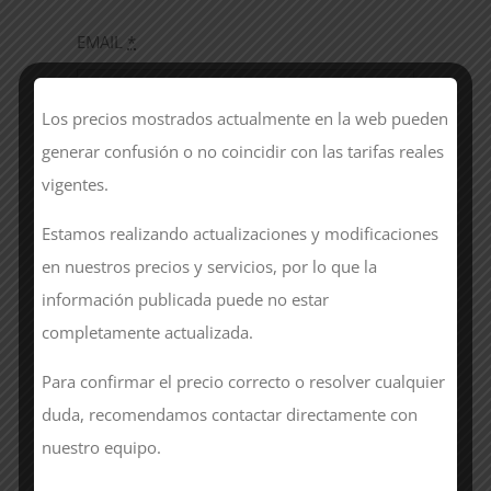
EMAIL
*
Los precios mostrados actualmente en la web pueden
generar confusión o no coincidir con las tarifas reales
Si lo deseas, puedes dejarnos un mensaje
vigentes.
adicional
*
Estamos realizando actualizaciones y modificaciones
en nuestros precios y servicios, por lo que la
información publicada puede no estar
completamente actualizada.
Acepto el tratamiento de mis datos
Para confirmar el precio correcto o resolver cualquier
personales para recibir una respuesta
duda, recomendamos contactar directamente con
relacionada a la consulta planteada.
nuestro equipo.
Responsable del fichero: Albariza Moda