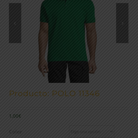
Producto: POLO 11346
1,00
€
Color