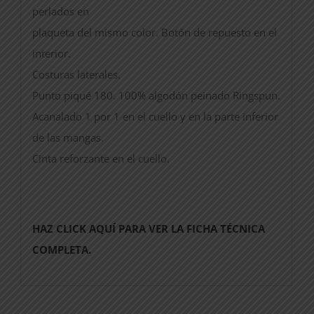
perlados en
plaqueta del mismo color. Botón de repuesto en el
interior.
Costuras laterales.
Punto piqué 180. 100% algodón peinado Ringspun.
Acanalado 1 por 1 en el cuello y en la parte inferior
de las mangas.
Cinta reforzante en el cuello.
HAZ CLICK AQUÍ PARA VER LA FICHA TÉCNICA
COMPLETA.