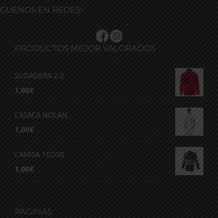
ÍGUENOS EN REDES!
PRODUCTOS MEJOR VALORADOS
SUDADERA 2.0
1,00
€
CASACA NOLAN
1,00
€
CAMISA 1020B
1,00
€
PÁGINAS