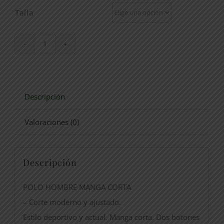
Talla
POLO
11346
cantidad
Descripción
Valoraciones (0)
Descripción
POLO HOMBRE MANGA CORTA
– Corte moderno y ajustado.
Estilo deportivo y actual. Manga corta. Dos botones