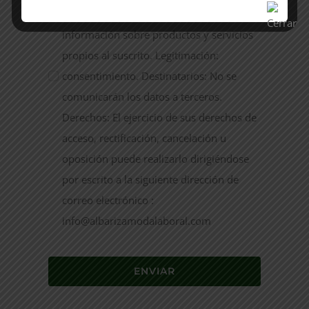
LaboralS.l S.A. Finalidad: envío de
información sobre productos y servicios
propios al suscrito. Legitimación:
consentimiento. Destinatarios: No se
comunicarán los datos a terceros.
Derechos: El ejercicio de sus derechos de
acceso, rectificación, cancelación u
oposición puede realizarlo dirigiéndose
por escrito a la siguiente dirección de
correo electrónico :
info@albarizamodalaboral.com
ENVIAR