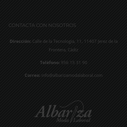
CONTACTA CON NOSOTROS
Dirección:
Calle de la Tecnología, 11, 11407 Jerez de la
Frontera, Cádiz
Teléfono:
956 15 31 90
Correo:
info@albarizamodalaboral.com