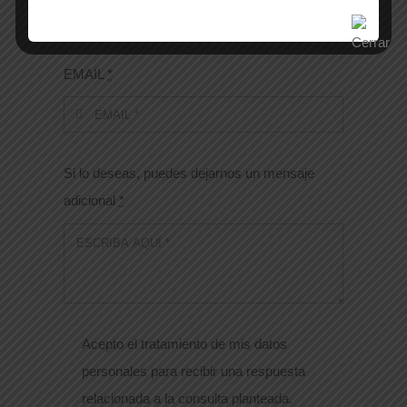
EMAIL
*
Si lo deseas, puedes dejarnos un mensaje
adicional
*
Acepto el tratamiento de mis datos
personales para recibir una respuesta
relacionada a la consulta planteada.