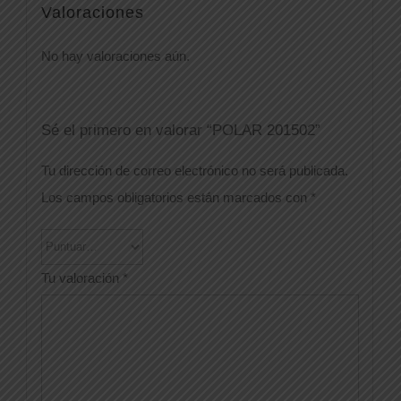
Valoraciones
No hay valoraciones aún.
Sé el primero en valorar “POLAR 201502”
Tu dirección de correo electrónico no será publicada.
Los campos obligatorios están marcados con
*
Tu valoración
*