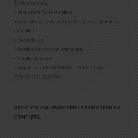
Tejido microfibra.
Cierre central con cremallera.
Tapeta interna vuelta en la parte superior, tapando la
cremallera.
Cinco bolsillos:
3 bolsillos de vivo, con cremallera.
2 bolsillos interiores.
Composición: MICROFIBRA POLAR. 100%
POLIÉSTER, 220 GSM.
HAZ CLICK AQUÍ PARA VER LA FICHA TÉCNICA
COMPLETA.