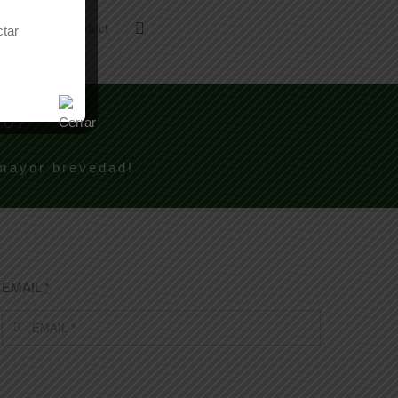
Email This Product
ctar
TO?
 mayor brevedad!
EMAIL
*