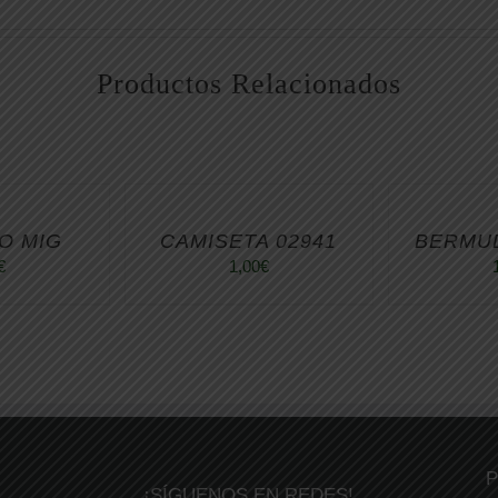
Productos Relacionados
O MIG
CAMISETA 02941
BERMU
€
1,00
€
P
¡SÍGUENOS EN REDES!