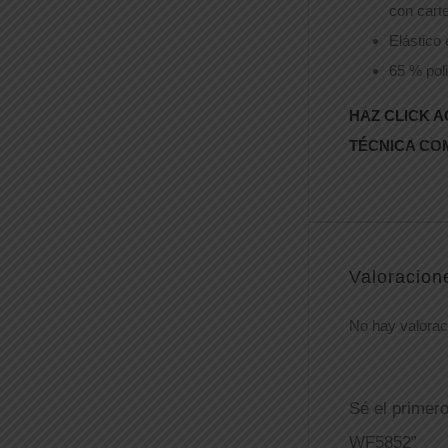
con carte
Elástico 
65 % pol
HAZ CLICK A
TÉCNICA CO
Valoracion
No hay valorac
Sé el primer
WF5852”