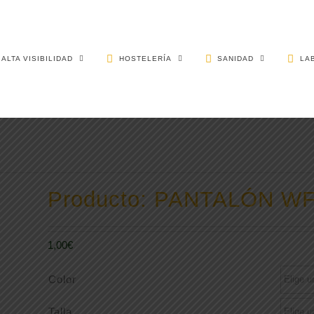
ALTA VISIBILIDAD
HOSTELERÍA
SANIDAD
LA
Producto: PANTALÓN W
1,00
€
Color
Talla