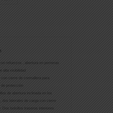
n
 con refuerzos , abertura en perneras
e alta visibilidad
 con cierre de cremallera para
s de protección
llos de abertura inclinada en los
, dos laterales de carga con cierre
: Dos bolsillos traseros interiores