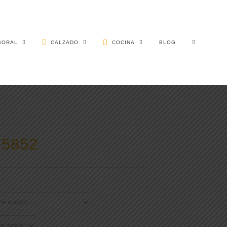
BORAL
CALZADO
COCINA
BLOG
F5852