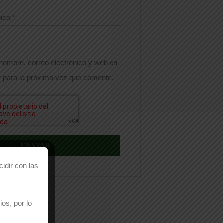
nico
*
nombre, correo electrónico y web en
 para la próxima vez que comente.
idir con las
os, por lo