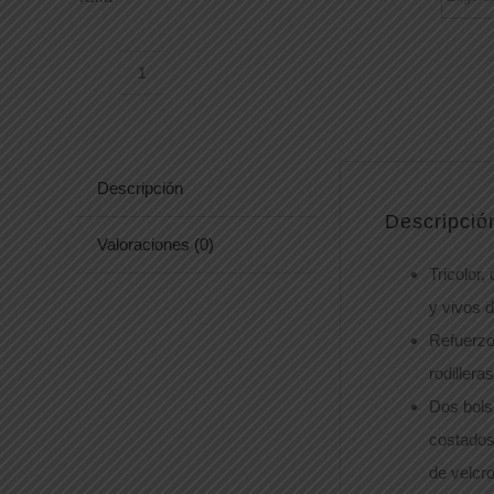
PANTALÓN
WF5852
cantidad
Descripción
Descripció
Valoraciones (0)
Tricolor,
y vivos d
Refuerzo
rodillera
Dos bolsi
costados
de velcro