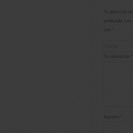
Tu dirección de
publicada.
Los 
con
*
Tu valoración
*
Nombre
*