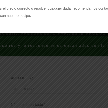
Share on Facebook
Share on Twitter
r el precio correcto o resolver cualquier duda, recomendamos conta
con nuestro equipo.
ECESITA PRESUPUESTO PARA ESTE PRODUC
osotros y le responderemos encantados con la
APELLIDOS
*
Número de contacto
*