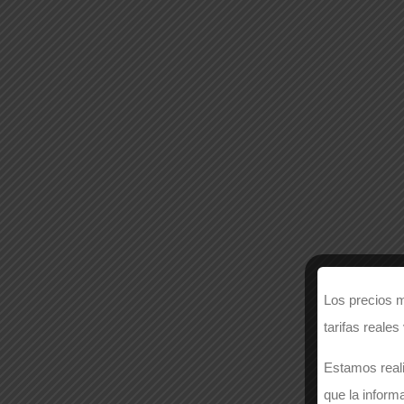
Los precios m
tarifas reales
Estamos reali
que la inform