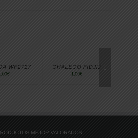
DA WF2717
CHALECO FIDJI2
1,00
€
1,00
€
RODUCTOS MEJOR VALORADOS