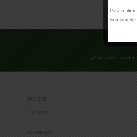
Para confirma
directamente 
¿N
¡Contacte con n
NOMBRE
EMPRESA
*