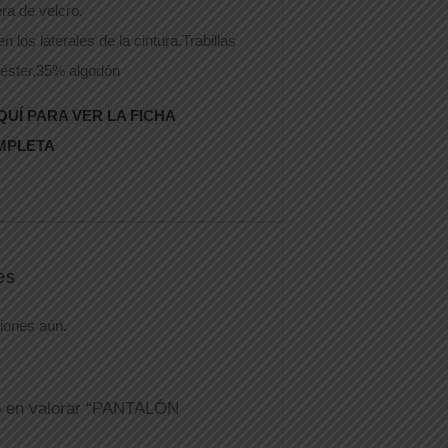
ra de velcro.
en los laterales de la cintura.Trabillas
iéster,35% algodón
QUÍ PARA VER LA FICHA
MPLETA
es
iones aún.
o en valorar “PANTALÓN