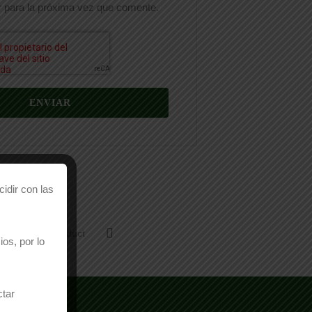
 para la próxima vez que comente.
idir con las
Email This Product
os, por lo
ctar
TO?