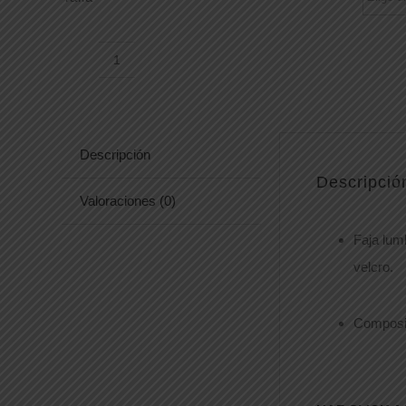
FAJA
WFA305
cantidad
Descripción
Descripció
Valoraciones (0)
Faja lumb
velcro.
Composic