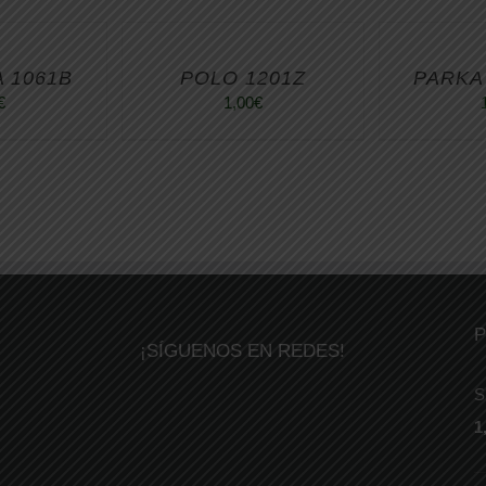
 1061B
POLO 1201Z
PARKA
€
1,00
€
P
¡SÍGUENOS EN REDES!
S
1