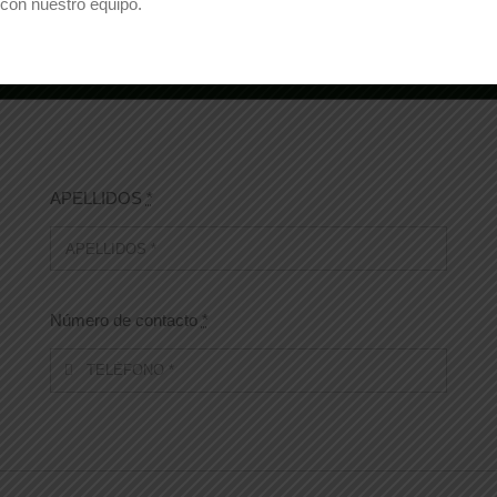
con nuestro equipo.
osotros y le responderemos encantados con la
APELLIDOS
*
Número de contacto
*