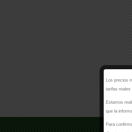
Los precios m
tarifas reales
Estamos reali
que la inform
Para confirma
¿N