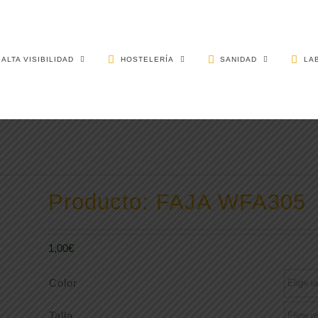
ALTA VISIBILIDAD
HOSTELERÍA
SANIDAD
LA
Producto: FAJA WFA305
1,00
€
Color
Talla