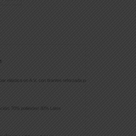
n
ar elástica en A.V. con tirantes reforzada por ballenas, ajustable con
ión: 70% poliéster/ 30% Látex