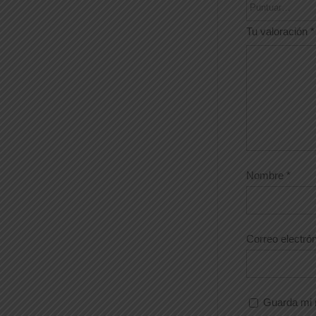
Tu valoración
*
Nombre
*
Correo electró
Guarda mi 