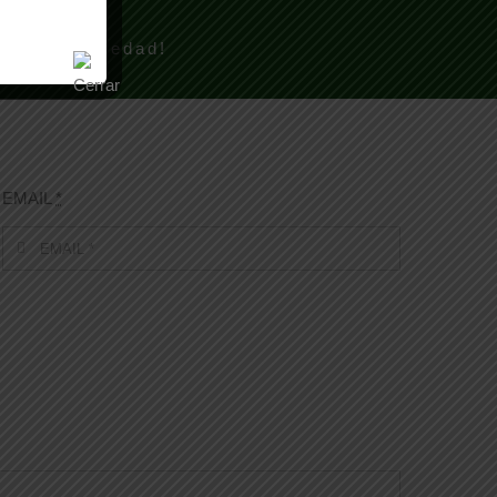
 mayor brevedad!
EMAIL
*