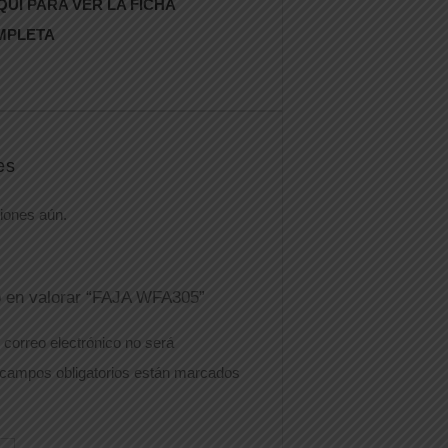
QUÍ PARA VER LA FICHA
MPLETA
es
iones aún.
o en valorar “FAJA WFA305”
 correo electrónico no será
campos obligatorios están marcados