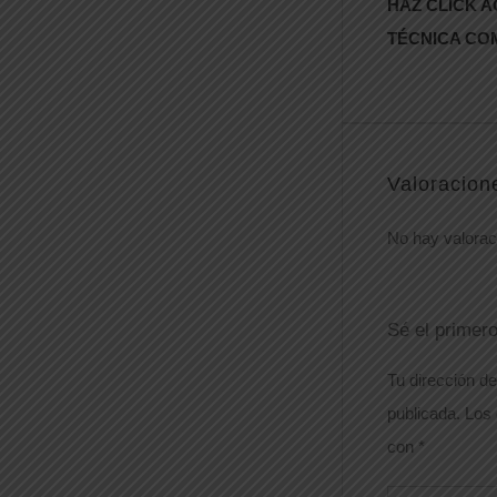
HAZ CLICK A
TÉCNICA CO
Valoracion
No hay valorac
Sé el primer
Tu dirección de
publicada.
Los 
con
*