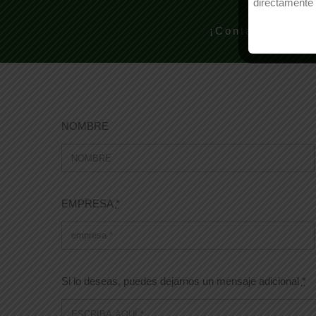
directamente 
¡Contacte con n
NOMBRE
EMPRESA
*
Si lo deseas, puedes dejarnos un mensaje adicional
*