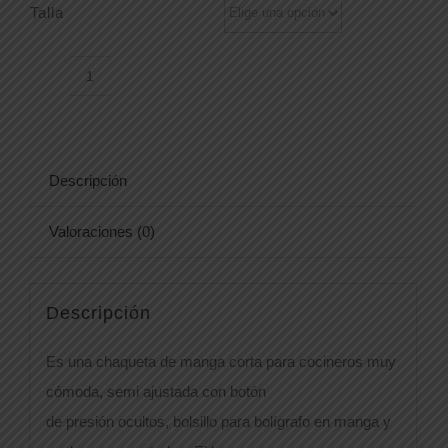
Talla
CHAQ.9329PERSEO
cantidad
Descripción
Valoraciones (0)
Descripción
Es una chaqueta de manga corta para cocineros muy
cómoda, semi ajustada con botón
de presión ocultos, bolsillo para bolígrafo en manga y