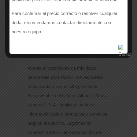
Si lo deseas, puedes dejarnos un mensaje
Para confirmar el precio correcto o resolver cualquier
adicional
*
duda, recomendamos contactar directamente con
nuestro equipo.
Acepto el tratamiento de mis datos
personales para recibir una respuesta
relacionada a la consulta planteada.
Responsable del fichero: Albariza Moda
LaboralS.l S.A. Finalidad: envío de
información sobre productos y servicios
propios al suscrito. Legitimación:
consentimiento. Destinatarios: No se