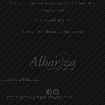
Dirección:
Calle de la Tecnología, 11, 11407 Jerez de la
Frontera, Cádiz
Teléfono:
956 15 31 90
Correo:
info@albarizamodalaboral.com
ÍGUENOS EN REDES!
PRODUCTOS MEJOR VALORADOS