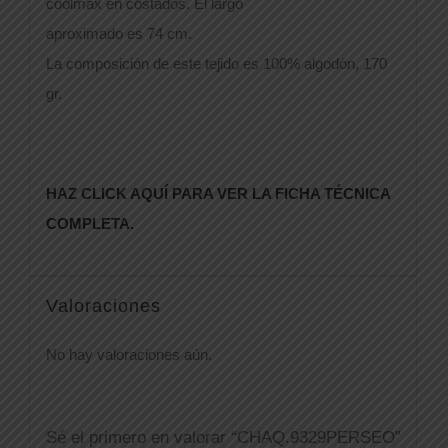
coolmax en costados. El largo
aproximado es 74 cm.
La composición de este tejido es 100% algodón, 170
gr.
HAZ CLICK AQUÍ PARA VER LA FICHA TÉCNICA
COMPLETA.
Valoraciones
No hay valoraciones aún.
Sé el primero en valorar “CHAQ.9329PERSEO”