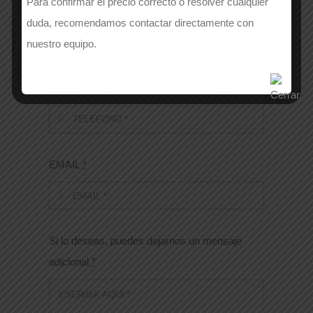
Para confirmar el precio correcto o resolver cualquier
APELLIDOS
*
duda, recomendamos contactar directamente con
nuestro equipo.
Número de contacto
*
EMAIL
*
Si lo deseas, puedes dejarnos un mensaje
adicional
*