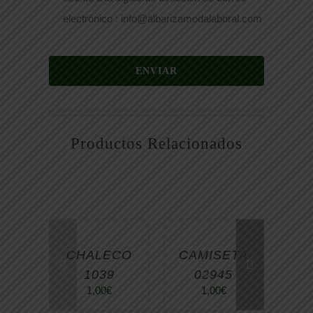
electrónico : info@albarizamodalaboral.com
ENVIAR
Productos Relacionados
CHALECO
CAMISETA
PA
1039
02945
P
1,00
€
1,00
€