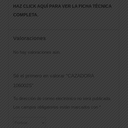
HAZ CLICK AQUÍ PARA VER LA FICHA TÉCNICA
COMPLETA.
Valoraciones
No hay valoraciones aún.
Sé el primero en valorar “CAZADORA
106002S”
Tu dirección de correo electrónico no será publicada.
Los campos obligatorios están marcados con
*