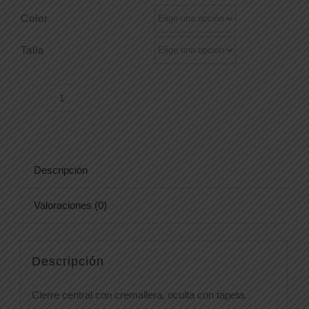
Color
Talla
CAZADORA
106002S
cantidad
Descripción
Valoraciones (0)
Descripción
Cierre central con cremallera, oculta con tapeta.