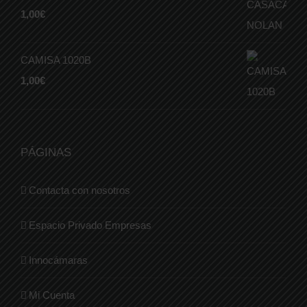
1,00
€
CAMISA 1020B
1,00
€
PÁGINAS
Contacta con nosotros
Espacio Privado Empresas
Innocámaras
Mi Cuenta