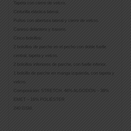
Tapeta con cierre de velcro.
Cinturilla elástica lateral.
Puños con abertura lateral y cierre de velcro.
Canesú delantero y trasero.
Cinco bolsillos:
2 bolsillos de parche en el pecho con doble fuelle
central, tapeta y velcro.
2 bolsillos inferiores de parche, con fuelle inferior.
1 bolsillo de parche en manga izquierda, con tapeta y
velcro.
Composición: STRETCH. 46% ALGODÓN – 38%
EMET – 16% POLIÉSTER
240 GSM.